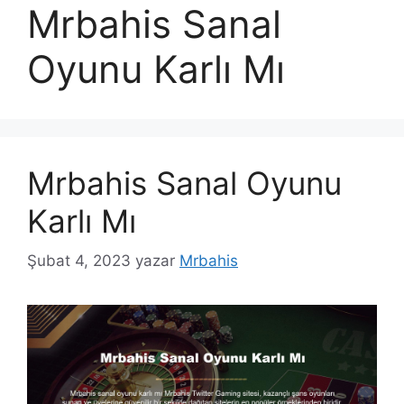
Mrbahis Sanal
Oyunu Karlı Mı
Mrbahis Sanal Oyunu
Karlı Mı
Şubat 4, 2023
yazar
Mrbahis