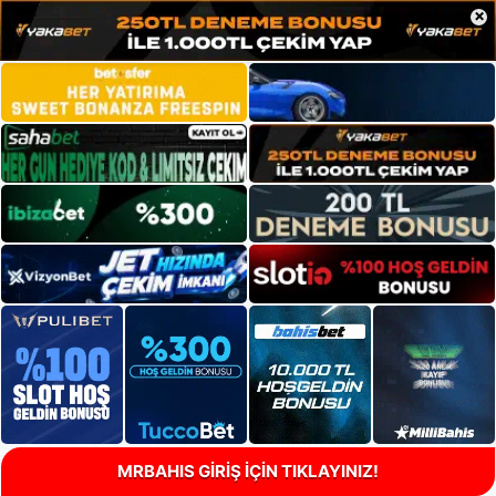
×
MRBAHIS GİRİŞ İÇİN TIKLAYINIZ!