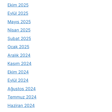
Ekim 2025
Eylül 2025
Mayıs 2025
Nisan 2025
Şubat 2025
Ocak 2025
Aralık 2024
Kasım 2024
Ekim 2024
Eylül 2024
Ağustos 2024
Temmuz 2024
Haziran 2024