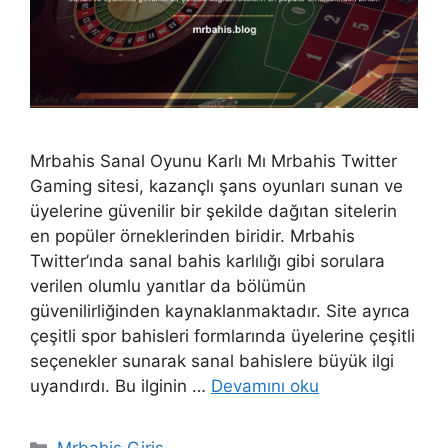
Mrbahis Sanal Oyunu Karlı Mı Mrbahis Twitter
Gaming sitesi, kazançlı şans oyunları sunan ve
üyelerine güvenilir bir şekilde dağıtan sitelerin
en popüler örneklerinden biridir. Mrbahis
Twitter’ında sanal bahis karlılığı gibi sorulara
verilen olumlu yanıtlar da bölümün
güvenilirliğinden kaynaklanmaktadır. Site ayrıca
çeşitli spor bahisleri formlarında üyelerine çeşitli
seçenekler sunarak sanal bahislere büyük ilgi
uyandırdı. Bu ilginin …
Devamını oku
Kategoriler