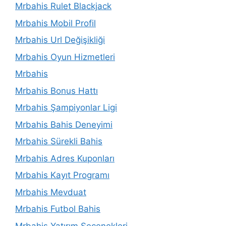
Mrbahis Rulet Blackjack
Mrbahis Mobil Profil
Mrbahis Url Değişikliği
Mrbahis Oyun Hizmetleri
Mrbahis
Mrbahis Bonus Hattı
Mrbahis Şampiyonlar Ligi
Mrbahis Bahis Deneyimi
Mrbahis Sürekli Bahis
Mrbahis Adres Kuponları
Mrbahis Kayıt Programı
Mrbahis Mevduat
Mrbahis Futbol Bahis
Mrbahis Yatırım Seçenekleri