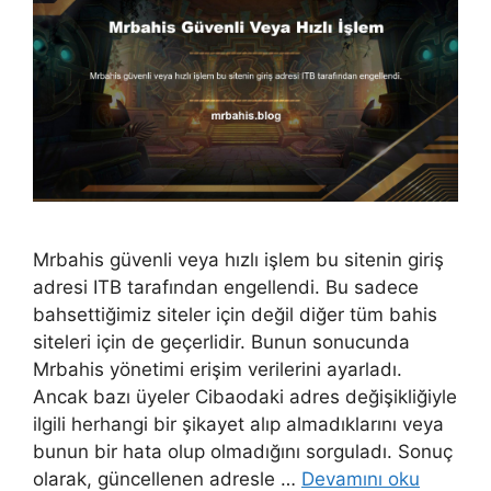
Mrbahis güvenli veya hızlı işlem bu sitenin giriş
adresi ITB tarafından engellendi. Bu sadece
bahsettiğimiz siteler için değil diğer tüm bahis
siteleri için de geçerlidir. Bunun sonucunda
Mrbahis yönetimi erişim verilerini ayarladı.
Ancak bazı üyeler Cibaodaki adres değişikliğiyle
ilgili herhangi bir şikayet alıp almadıklarını veya
bunun bir hata olup olmadığını sorguladı. Sonuç
olarak, güncellenen adresle …
Devamını oku