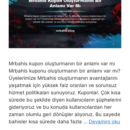
Mrbahis kupon oluşturmanın bir anlamı var mı
Mrbahis kuponu oluşturmanın bir anlamı var mı?
Üyelerimize Mrbahis oluşturmanın avantajlarını
yaşatmak için yüksek faiz oranları ve sorunsuz
hizmet politikaları sunuyoruz. Kuponlar. Çok kısa
sürede bu şekilde diyen kullanıcıların şüphelerini
gideriyoruz ve bu konuda kullanıcılardan her
zaman olumlu geri dönüşler alıyoruz. Bu sayede
bahisler kısa sürede daha fazla …
Devamını oku