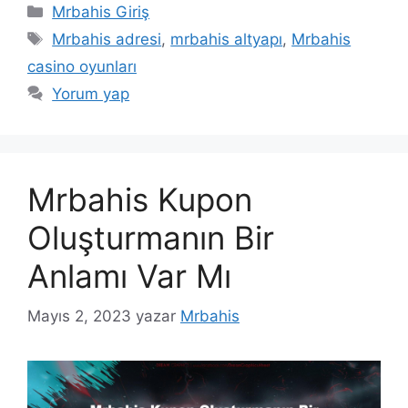
Kategoriler
Mrbahis Giriş
Etiketler
Mrbahis adresi
,
mrbahis altyapı
,
Mrbahis
casino oyunları
Yorum yap
Mrbahis Kupon
Oluşturmanın Bir
Anlamı Var Mı
Mayıs 2, 2023
yazar
Mrbahis