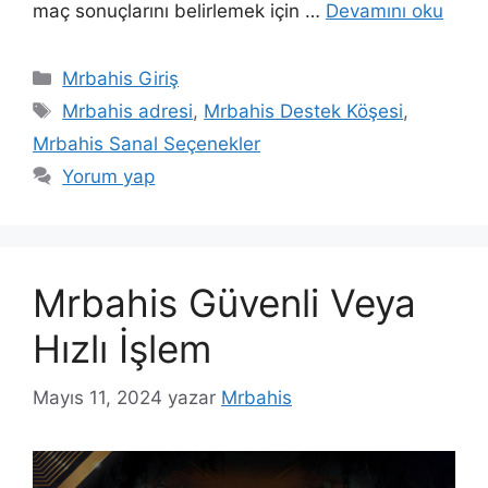
maç sonuçlarını belirlemek için …
Devamını oku
Kategoriler
Mrbahis Giriş
Etiketler
Mrbahis adresi
,
Mrbahis Destek Köşesi
,
Mrbahis Sanal Seçenekler
Yorum yap
Mrbahis Güvenli Veya
Hızlı İşlem
Mayıs 11, 2024
yazar
Mrbahis