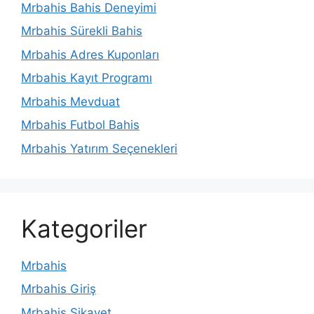
Mrbahis Bahis Deneyimi
Mrbahis Sürekli Bahis
Mrbahis Adres Kuponları
Mrbahis Kayıt Programı
Mrbahis Mevduat
Mrbahis Futbol Bahis
Mrbahis Yatırım Seçenekleri
Kategoriler
Mrbahis
Mrbahis Giriş
Mrbahis Şikayet