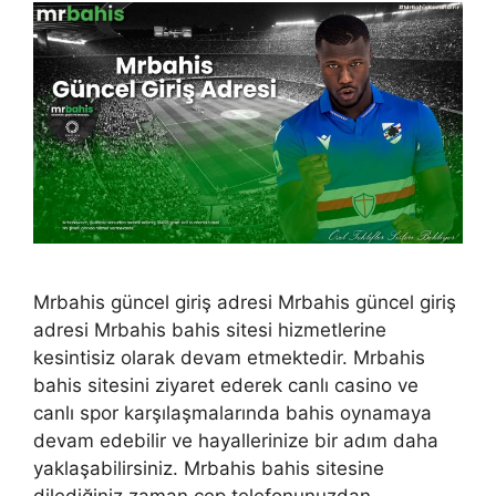
Mrbahis güncel giriş adresi Mrbahis güncel giriş
adresi Mrbahis bahis sitesi hizmetlerine
kesintisiz olarak devam etmektedir. Mrbahis
bahis sitesini ziyaret ederek canlı casino ve
canlı spor karşılaşmalarında bahis oynamaya
devam edebilir ve hayallerinize bir adım daha
yaklaşabilirsiniz. Mrbahis bahis sitesine