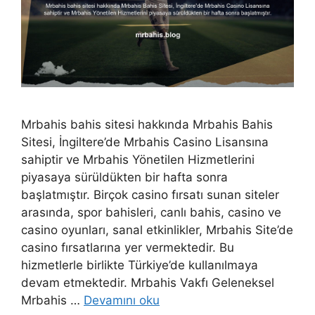
Mrbahis bahis sitesi hakkında Mrbahis Bahis
Sitesi, İngiltere’de Mrbahis Casino Lisansına
sahiptir ve Mrbahis Yönetilen Hizmetlerini
piyasaya sürüldükten bir hafta sonra
başlatmıştır. Birçok casino fırsatı sunan siteler
arasında, spor bahisleri, canlı bahis, casino ve
casino oyunları, sanal etkinlikler, Mrbahis Site’de
casino fırsatlarına yer vermektedir. Bu
hizmetlerle birlikte Türkiye’de kullanılmaya
devam etmektedir. Mrbahis Vakfı Geleneksel
Mrbahis …
Devamını oku