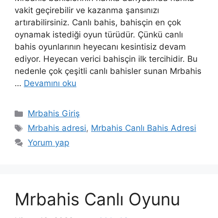
vakit geçirebilir ve kazanma şansınızı
artırabilirsiniz. Canlı bahis, bahisçin en çok
oynamak istediği oyun türüdür. Çünkü canlı
bahis oyunlarının heyecanı kesintisiz devam
ediyor. Heyecan verici bahisçin ilk tercihidir. Bu
nedenle çok çeşitli canlı bahisler sunan Mrbahis
…
Devamını oku
Kategoriler
Mrbahis Giriş
Etiketler
Mrbahis adresi
,
Mrbahis Canlı Bahis Adresi
Yorum yap
Mrbahis Canlı Oyunu