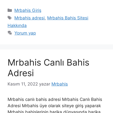
Kategoriler
Mrbahis Giriş
Etiketler
Mrbahis adresi
,
Mrbahis Bahis Sitesi
Hakkında
Yorum yap
Mrbahis Canlı Bahis
Adresi
Kasım 11, 2022
yazar
Mrbahis
Mrbahis canlı bahis adresi Mrbahis Canlı Bahis
Adresi Mrbahis üye olarak siteye giriş yaparak
Mrbahis bahislerinin harika dünyasında harika