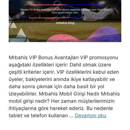
Mrbahis VIP Bonus Avantajları VIP promosyonu
aşağıdaki özellikleri içerir: Dahil olmak üzere
çeşitli kriterler içerir. VIP özelliklerini kabul eden
üyeler, bakiyelerini anında ikiye katlayabilir ve
daha sonra çıkmak için daha basit bir yol
izleyebilirler. Mrbahis Mobil Girişi Nedir Mrbahis
mobil girişi nedir? Her zaman müşterilerimizin
ihtiyaçlarına göre hareket ederiz. Bu nedenle
tablet ve telefon kullanan …
Devamını oku