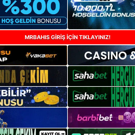
MRBAHIS GİRİŞ İÇİN TIKLAYINIZ!