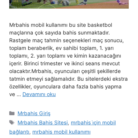
Mrbahis mobil kullanımı bu site basketbol
maçlarına çok sayıda bahis sunmaktadır.
Rastgele maç tahmin seçenekleri maç sonucu,
toplam beraberlik, ev sahibi toplam, 1. yarı
toplamı, 2. yarı toplamı ve kimin kazanacağını
içerir. Birinci trimester ve ikinci seans mevcut
olacaktır.Mrbahis, oyuncuları çeşitli şekillerde
tatmin etmeyi sağlamalıdır. Bu sitelerdeki ekstra
özellikler, oyunculara daha fazla bahis yapma
ve …
Devamını oku
Kategoriler
Mrbahis Giriş
Etiketler
Mrbahis Bahis Sitesi
,
mrbahis i̇çin mobil
bağlantı
,
mrbahis mobil kullanımı