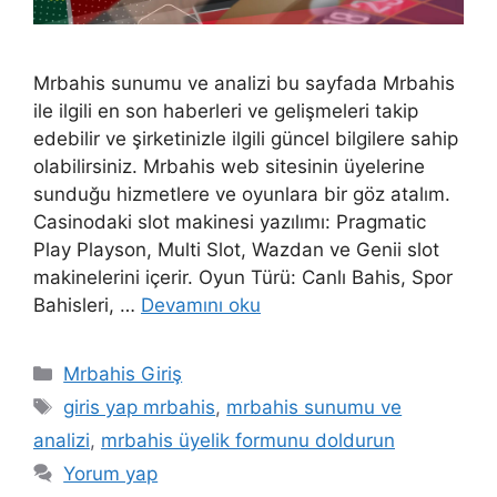
Mrbahis sunumu ve analizi bu sayfada Mrbahis
ile ilgili en son haberleri ve gelişmeleri takip
edebilir ve şirketinizle ilgili güncel bilgilere sahip
olabilirsiniz. Mrbahis web sitesinin üyelerine
sunduğu hizmetlere ve oyunlara bir göz atalım.
Casinodaki slot makinesi yazılımı: Pragmatic
Play Playson, Multi Slot, Wazdan ve Genii slot
makinelerini içerir. Oyun Türü: Canlı Bahis, Spor
Bahisleri, …
Devamını oku
Kategoriler
Mrbahis Giriş
Etiketler
giris yap mrbahis
,
mrbahis sunumu ve
analizi
,
mrbahis üyelik formunu doldurun
Yorum yap