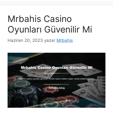
Mrbahis Casino
Oyunları Güvenilir Mi
Haziran 20, 2023
yazar
Mrbahis