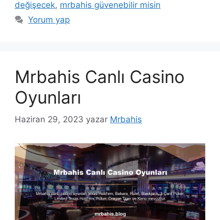
değişecek
,
mrbahis güvenebilir misin
Yorum yap
Mrbahis Canlı Casino
Oyunları
Haziran 29, 2023
yazar
Mrbahis