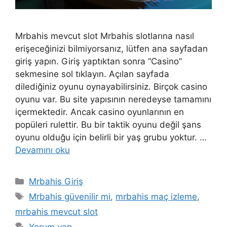
Mrbahis mevcut slot Mrbahis slotlarına nasıl
erişeceğinizi bilmiyorsanız, lütfen ana sayfadan
giriş yapın. Giriş yaptıktan sonra “Casino”
sekmesine sol tıklayın. Açılan sayfada
dilediğiniz oyunu oynayabilirsiniz. Birçok casino
oyunu var. Bu site yapısının neredeyse tamamını
içermektedir. Ancak casino oyunlarının en
popüleri rulettir. Bu bir taktik oyunu değil şans
oyunu olduğu için belirli bir yaş grubu yoktur. …
Devamını oku
Kategoriler
Mrbahis Giriş
Etiketler
Mrbahis güvenilir mi
,
mrbahis maç izleme
,
mrbahis mevcut slot