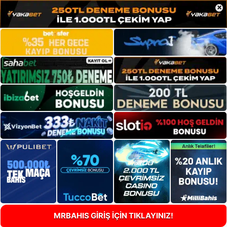
×
MRBAHIS GİRİŞ İÇİN TIKLAYINIZ!