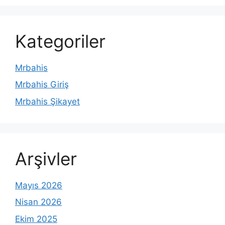
Kategoriler
Mrbahis
Mrbahis Giriş
Mrbahis Şikayet
Arşivler
Mayıs 2026
Nisan 2026
Ekim 2025