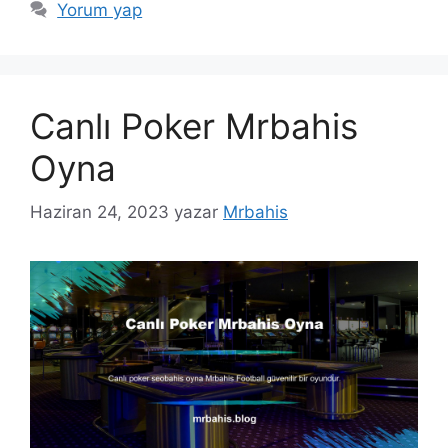
Yorum yap
Canlı Poker Mrbahis
Oyna
Haziran 24, 2023
yazar
Mrbahis