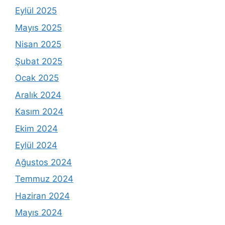
Eylül 2025
Mayıs 2025
Nisan 2025
Şubat 2025
Ocak 2025
Aralık 2024
Kasım 2024
Ekim 2024
Eylül 2024
Ağustos 2024
Temmuz 2024
Haziran 2024
Mayıs 2024