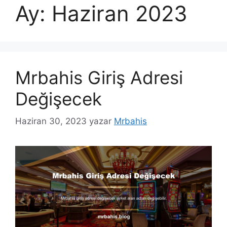
Ay:
Haziran 2023
Mrbahis Giriş Adresi
Değişecek
Haziran 30, 2023
yazar
Mrbahis