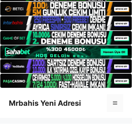
İçeriğe
atla
Mrbahis Yeni Adresi
Menü