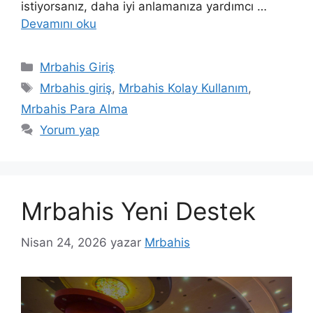
istiyorsanız, daha iyi anlamanıza yardımcı …
Devamını oku
Kategoriler
Mrbahis Giriş
Etiketler
Mrbahis giriş
,
Mrbahis Kolay Kullanım
,
Mrbahis Para Alma
Yorum yap
Mrbahis Yeni Destek
Nisan 24, 2026
yazar
Mrbahis