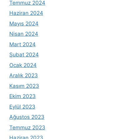
Temmuz 2024
Haziran 2024
Mayıs 2024
Nisan 2024
Mart 2024
Şubat 2024
Ocak 2024
Aralık 2023
Kasım 2023
Ekim 2023
Eylül 2023
Ağustos 2023
Temmuz 2023
Haziran 2023