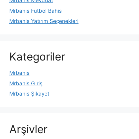
Mrbahis Mevduat
Mrbahis Futbol Bahis
Mrbahis Yatırım Seçenekleri
Kategoriler
Mrbahis
Mrbahis Giriş
Mrbahis Şikayet
Arşivler