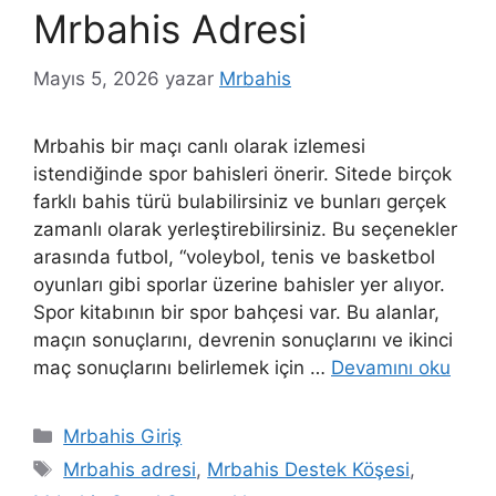
Mrbahis Adresi
Mayıs 5, 2026
yazar
Mrbahis
Mrbahis bir maçı canlı olarak izlemesi
istendiğinde spor bahisleri önerir. Sitede birçok
farklı bahis türü bulabilirsiniz ve bunları gerçek
zamanlı olarak yerleştirebilirsiniz. Bu seçenekler
arasında futbol, “voleybol, tenis ve basketbol
oyunları gibi sporlar üzerine bahisler yer alıyor.
Spor kitabının bir spor bahçesi var. Bu alanlar,
maçın sonuçlarını, devrenin sonuçlarını ve ikinci
maç sonuçlarını belirlemek için …
Devamını oku
Kategoriler
Mrbahis Giriş
Etiketler
Mrbahis adresi
,
Mrbahis Destek Köşesi
,