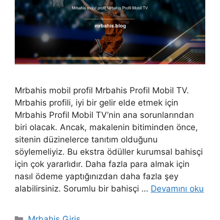
Mrbahis mobil profil Mrbahis Profil Mobil TV.
Mrbahis profili, iyi bir gelir elde etmek için
Mrbahis Profil Mobil TV’nin ana sorunlarından
biri olacak. Ancak, makalenin bitiminden önce,
sitenin düzinelerce tanıtım olduğunu
söylemeliyiz. Bu ekstra ödüller kurumsal bahisçi
için çok yararlıdır. Daha fazla para almak için
nasıl ödeme yaptığınızdan daha fazla şey
alabilirsiniz. Sorumlu bir bahisçi …
Devamını oku
Kategoriler
Mrbahis Giriş