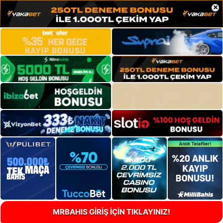
×
MRBAHIS GİRİŞ İÇİN TIKLAYINIZ!