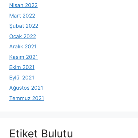
Nisan 2022
Mart 2022
Şubat 2022
Ocak 2022
Aralık 2021
Kasım 2021
Ekim 2021
Eylül 2021
Ağustos 2021
Temmuz 2021
Etiket Bulutu