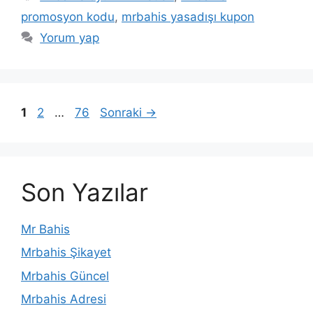
promosyon kodu
,
mrbahis yasadışı kupon
Yorum yap
Sayfa
Sayfa
Sayfa
1
2
…
76
Sonraki
→
Son Yazılar
Mr Bahis
Mrbahis Şikayet
Mrbahis Güncel
Mrbahis Adresi