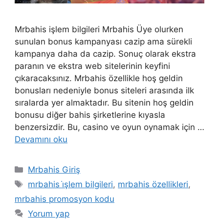
Mrbahis işlem bilgileri Mrbahis Üye olurken
sunulan bonus kampanyası cazip ama sürekli
kampanya daha da cazip. Sonuç olarak ekstra
paranın ve ekstra web sitelerinin keyfini
çıkaracaksınız. Mrbahis özellikle hoş geldin
bonusları nedeniyle bonus siteleri arasında ilk
sıralarda yer almaktadır. Bu sitenin hoş geldin
bonusu diğer bahis şirketlerine kıyasla
benzersizdir. Bu, casino ve oyun oynamak için …
Devamını oku
Kategoriler
Mrbahis Giriş
Etiketler
mrbahis i̇şlem bilgileri
,
mrbahis özellikleri
,
mrbahis promosyon kodu
Yorum yap