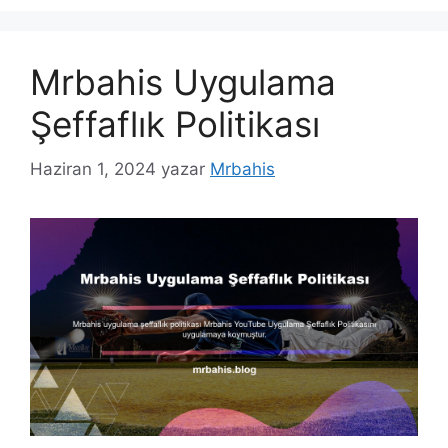
Mrbahis Uygulama
Şeffaflık Politikası
Haziran 1, 2024
yazar
Mrbahis