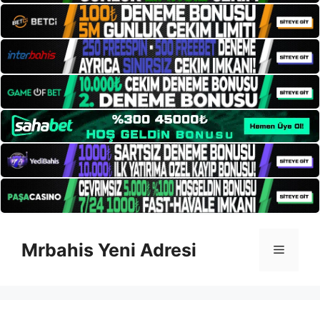
İçeriğe
atla
Mrbahis Yeni Adresi
Menü