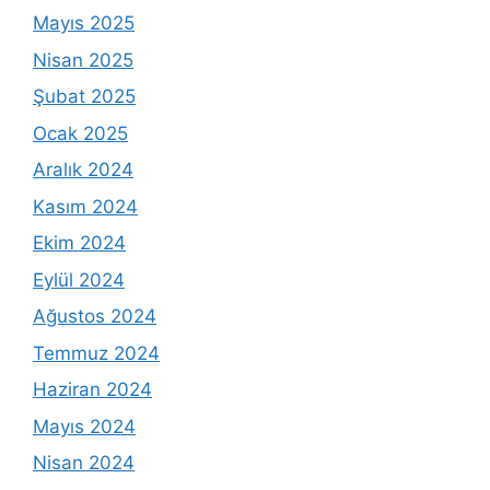
Mayıs 2025
Nisan 2025
Şubat 2025
Ocak 2025
Aralık 2024
Kasım 2024
Ekim 2024
Eylül 2024
Ağustos 2024
Temmuz 2024
Haziran 2024
Mayıs 2024
Nisan 2024