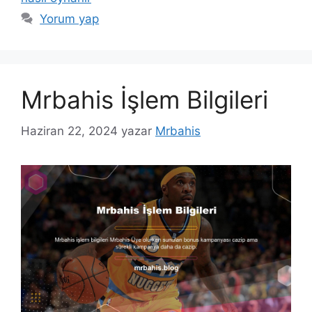
Yorum yap
Mrbahis İşlem Bilgileri
Haziran 22, 2024
yazar
Mrbahis