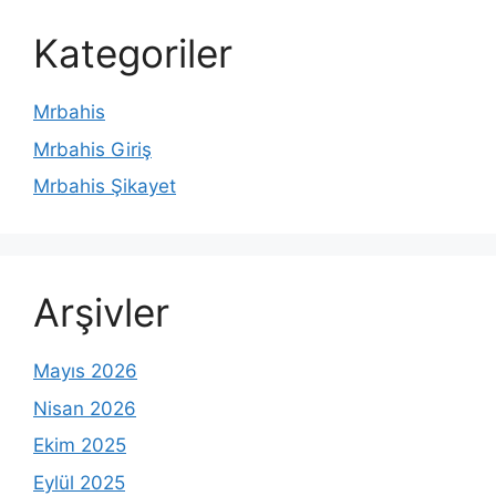
Kategoriler
Mrbahis
Mrbahis Giriş
Mrbahis Şikayet
Arşivler
Mayıs 2026
Nisan 2026
Ekim 2025
Eylül 2025