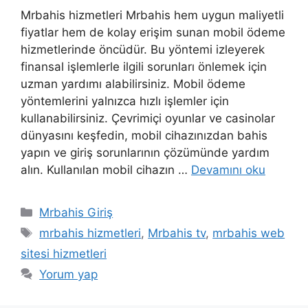
Mrbahis hizmetleri Mrbahis hem uygun maliyetli
fiyatlar hem de kolay erişim sunan mobil ödeme
hizmetlerinde öncüdür. Bu yöntemi izleyerek
finansal işlemlerle ilgili sorunları önlemek için
uzman yardımı alabilirsiniz. Mobil ödeme
yöntemlerini yalnızca hızlı işlemler için
kullanabilirsiniz. Çevrimiçi oyunlar ve casinolar
dünyasını keşfedin, mobil cihazınızdan bahis
yapın ve giriş sorunlarının çözümünde yardım
alın. Kullanılan mobil cihazın …
Devamını oku
Kategoriler
Mrbahis Giriş
Etiketler
mrbahis hizmetleri
,
Mrbahis tv
,
mrbahis web
sitesi hizmetleri
Yorum yap