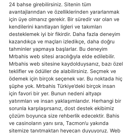
24 bahse girebilirsiniz. Sitenin tüm
avantajlarından ve özelliklerinden yararlanmak
için üye olmanız gerekir. Bir süredir var olan ve
kendilerini kanıtlayan ligleri ve takımları
desteklemek iyi bir fikirdir. Daha fazla deneyim
kazandıkça ve maçları izledikçe, daha doğru
tahminler yapmaya başlarlar. Bu deneyim
Mrbahis web sitesi aracılığıyla elde edilebilir.
Mrbahis web sitesine kaydolduysanız, bazı özel
teklifler ve ödüller de alabilirsiniz. Seçmek ve
ödemek için birçok seçenek var. Bu noktada hiç
şüphe yok. Mrbahis Türkiye’deki birçok insan
için favori bir yer. Bunun nedeni altyapı
yatırımları ve insan yaklaşımlarıdır. Herhangi bir
sorunla karşılaşırsanız, dost destek ekibimiz
çözüm boyunca size rehberlik edecektir. Bahis
ve casinoların yanı sıra, Tacmon’u yakında
sitemize tanıtmaktan heyecan duyuyoruz. Web