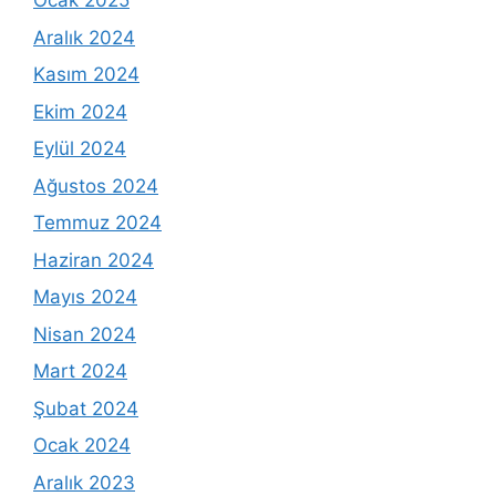
Ocak 2025
Aralık 2024
Kasım 2024
Ekim 2024
Eylül 2024
Ağustos 2024
Temmuz 2024
Haziran 2024
Mayıs 2024
Nisan 2024
Mart 2024
Şubat 2024
Ocak 2024
Aralık 2023