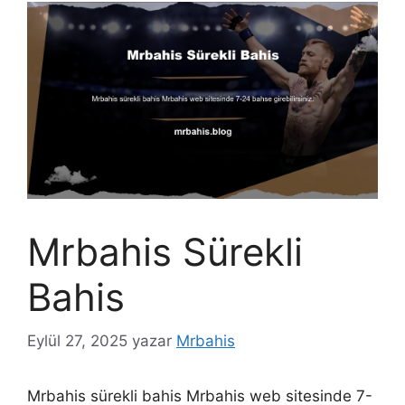
Mrbahis Sürekli
Bahis
Eylül 27, 2025
yazar
Mrbahis
Mrbahis sürekli bahis Mrbahis web sitesinde 7-