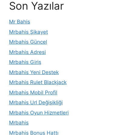
Son Yazılar
Mr Bahis
Mrbahis Şikayet
Mrbahis Güncel
Mrbahis Adresi
Mrbahis Giriş
Mrbahis Yeni Destek
Mrbahis Rulet Blackjack
Mrbahis Mobil Profil
Mrbahis Url Değişikliği
Mrbahis Oyun Hizmetleri
Mrbahis
Mrbahis Bonus Hattı