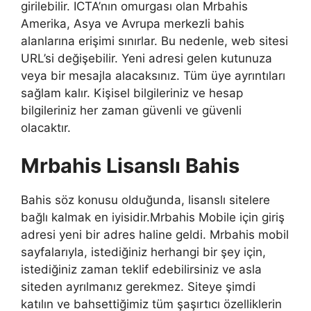
girilebilir. ICTA’nın omurgası olan Mrbahis
Amerika, Asya ve Avrupa merkezli bahis
alanlarına erişimi sınırlar. Bu nedenle, web sitesi
URL’si değişebilir. Yeni adresi gelen kutunuza
veya bir mesajla alacaksınız. Tüm üye ayrıntıları
sağlam kalır. Kişisel bilgileriniz ve hesap
bilgileriniz her zaman güvenli ve güvenli
olacaktır.
Mrbahis Lisanslı Bahis
Bahis söz konusu olduğunda, lisanslı sitelere
bağlı kalmak en iyisidir.Mrbahis Mobile için giriş
adresi yeni bir adres haline geldi. Mrbahis mobil
sayfalarıyla, istediğiniz herhangi bir şey için,
istediğiniz zaman teklif edebilirsiniz ve asla
siteden ayrılmanız gerekmez. Siteye şimdi
katılın ve bahsettiğimiz tüm şaşırtıcı özelliklerin