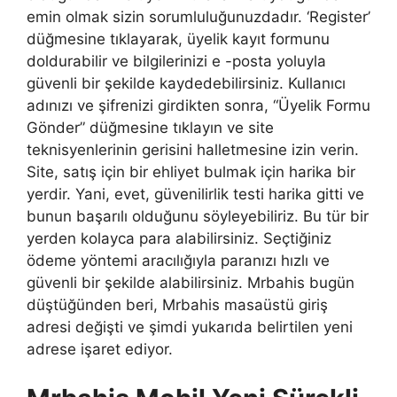
emin olmak sizin sorumluluğunuzdadır. ‘Register’
düğmesine tıklayarak, üyelik kayıt formunu
doldurabilir ve bilgilerinizi e -posta yoluyla
güvenli bir şekilde kaydedebilirsiniz. Kullanıcı
adınızı ve şifrenizi girdikten sonra, “Üyelik Formu
Gönder” düğmesine tıklayın ve site
teknisyenlerinin gerisini halletmesine izin verin.
Site, satış için bir ehliyet bulmak için harika bir
yerdir. Yani, evet, güvenilirlik testi harika gitti ve
bunun başarılı olduğunu söyleyebiliriz. Bu tür bir
yerden kolayca para alabilirsiniz. Seçtiğiniz
ödeme yöntemi aracılığıyla paranızı hızlı ve
güvenli bir şekilde alabilirsiniz. Mrbahis bugün
düştüğünden beri, Mrbahis masaüstü giriş
adresi değişti ve şimdi yukarıda belirtilen yeni
adrese işaret ediyor.