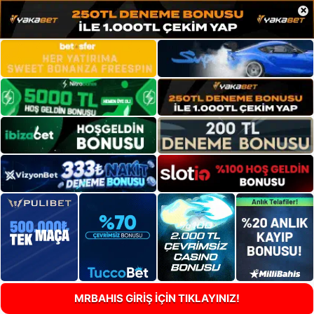
×
MRBAHIS GİRİŞ İÇİN TIKLAYINIZ!