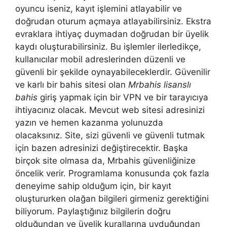
oyuncu iseniz, kayıt işlemini atlayabilir ve
doğrudan oturum açmaya atlayabilirsiniz. Ekstra
evraklara ihtiyaç duymadan doğrudan bir üyelik
kaydı oluşturabilirsiniz. Bu işlemler ilerledikçe,
kullanıcılar mobil adreslerinden düzenli ve
güvenli bir şekilde oynayabileceklerdir. Güvenilir
ve karlı bir bahis sitesi olan
Mrbahis lisanslı
bahis
giriş yapmak için bir VPN ve bir tarayıcıya
ihtiyacınız olacak. Mevcut web sitesi adresinizi
yazın ve hemen kazanma yolunuzda
olacaksınız. Site, sizi güvenli ve güvenli tutmak
için bazen adresinizi değiştirecektir. Başka
birçok site olmasa da, Mrbahis güvenliğinize
öncelik verir. Programlama konusunda çok fazla
deneyime sahip olduğum için, bir kayıt
oluştururken olağan bilgileri girmeniz gerektiğini
biliyorum. Paylaştığınız bilgilerin doğru
olduğundan ve üyelik kurallarına uyduğundan