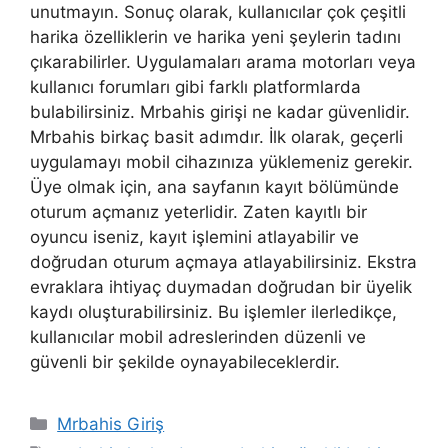
unutmayın. Sonuç olarak, kullanıcılar çok çeşitli
harika özelliklerin ve harika yeni şeylerin tadını
çıkarabilirler. Uygulamaları arama motorları veya
kullanıcı forumları gibi farklı platformlarda
bulabilirsiniz. Mrbahis girişi ne kadar güvenlidir.
Mrbahis birkaç basit adımdır. İlk olarak, geçerli
uygulamayı mobil cihazınıza yüklemeniz gerekir.
Üye olmak için, ana sayfanın kayıt bölümünde
oturum açmanız yeterlidir. Zaten kayıtlı bir
oyuncu iseniz, kayıt işlemini atlayabilir ve
doğrudan oturum açmaya atlayabilirsiniz. Ekstra
evraklara ihtiyaç duymadan doğrudan bir üyelik
kaydı oluşturabilirsiniz. Bu işlemler ilerledikçe,
kullanıcılar mobil adreslerinden düzenli ve
güvenli bir şekilde oynayabileceklerdir.
Kategoriler
Mrbahis Giriş