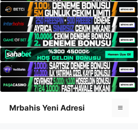
İçeriğe
atla
Mrbahis Yeni Adresi
Menü