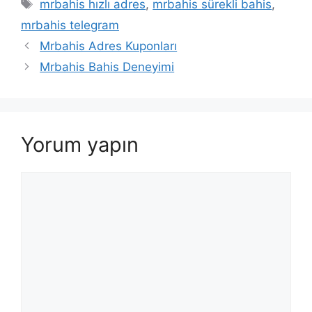
Etiketler
mrbahis hızlı adres
,
mrbahis sürekli bahis
,
mrbahis telegram
Mrbahis Adres Kuponları
Mrbahis Bahis Deneyimi
Yorum yapın
Yorum