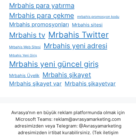
Mrbahis para yatırma
Mrbahis para çekme
mrbahis promosyon kodu
Mrbahis promosyonları
Mrbahis sitesi
Mrbahis Twitter
Mrbahis tv
Mrbahis yeni adresi
Mrbahis Web Sitesi
Mrbahis Yeni Giriş
Mrbahis yeni güncel giriş
Mrbahis şikayet
Mrbahis Üyelik
Mrbahis şikayet var
Mrbahis şikayetvar
Avrasya'nın en büyük reklam platformunda olmak için
Microsoft Teams:
reklam@avrasyamarketing.com
adresimizden veya Telegram: @Avrasyamarketing
adresimizden irtibat kurabilirsiniz. (Tek iletişim