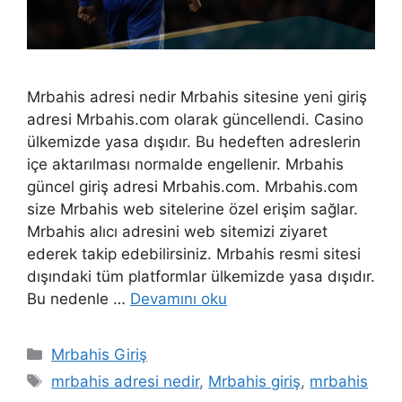
Mrbahis adresi nedir Mrbahis sitesine yeni giriş
adresi Mrbahis.com olarak güncellendi. Casino
ülkemizde yasa dışıdır. Bu hedeften adreslerin
içe aktarılması normalde engellenir. Mrbahis
güncel giriş adresi Mrbahis.com. Mrbahis.com
size Mrbahis web sitelerine özel erişim sağlar.
Mrbahis alıcı adresini web sitemizi ziyaret
ederek takip edebilirsiniz. Mrbahis resmi sitesi
dışındaki tüm platformlar ülkemizde yasa dışıdır.
Bu nedenle …
Devamını oku
Kategoriler
Mrbahis Giriş
Etiketler
mrbahis adresi nedir
,
Mrbahis giriş
,
mrbahis