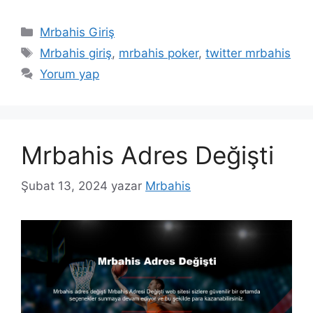
Kategoriler
Mrbahis Giriş
Etiketler
Mrbahis giriş
,
mrbahis poker
,
twitter mrbahis
Yorum yap
Mrbahis Adres Değişti
Şubat 13, 2024
yazar
Mrbahis