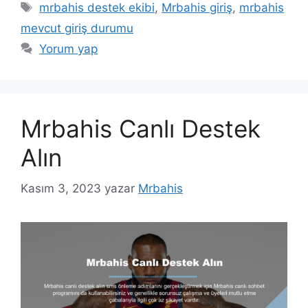
Etiketler
mrbahis destek ekibi
,
Mrbahis giriş
,
mrbahis
mevcut giriş durumu
Yorum yap
Mrbahis Canlı Destek
Alın
Kasım 3, 2023
yazar
Mrbahis