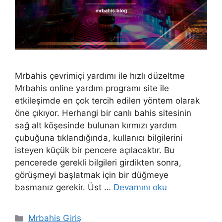
Mrbahis çevrimiçi yardımı ile hızlı düzeltme
Mrbahis online yardım programı site ile
etkileşimde en çok tercih edilen yöntem olarak
öne çıkıyor. Herhangi bir canlı bahis sitesinin
sağ alt köşesinde bulunan kırmızı yardım
çubuğuna tıklandığında, kullanıcı bilgilerini
isteyen küçük bir pencere açılacaktır. Bu
pencerede gerekli bilgileri girdikten sonra,
görüşmeyi başlatmak için bir düğmeye
basmanız gerekir. Üst …
Devamını oku
Kategoriler
Mrbahis Giriş