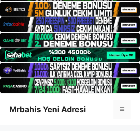
İçeriğe
atla
Mrbahis Yeni Adresi
Menü