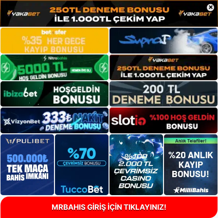
×
MRBAHIS GİRİŞ İÇİN TIKLAYINIZ!