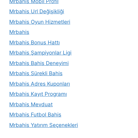
Mrbahis Mobil Profil
Mrbahis Url Değişikliği
Mrbahis Oyun Hizmetleri
Mrbahis
Mrbahis Bonus Hattı
Mrbahis Şampiyonlar Ligi
Mrbahis Bahis Deneyimi
Mrbahis Sürekli Bahis
Mrbahis Adres Kuponları
Mrbahis Kayıt Programı
Mrbahis Mevduat
Mrbahis Futbol Bahis
Mrbahis Yatırım Seçenekleri