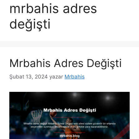
mrbahis adres
değişti
Mrbahis Adres Değişti
Şubat 13, 2024
yazar
Mrbahis