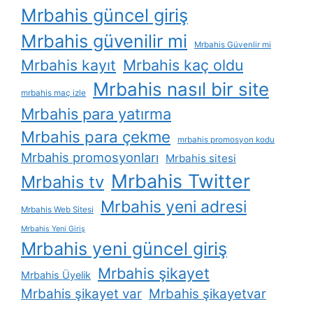
Mrbahis güncel giriş
Mrbahis güvenilir mi
Mrbahis Güvenlir mi
Mrbahis kayıt
Mrbahis kaç oldu
Mrbahis nasıl bir site
mrbahis maç izle
Mrbahis para yatırma
Mrbahis para çekme
mrbahis promosyon kodu
Mrbahis promosyonları
Mrbahis sitesi
Mrbahis Twitter
Mrbahis tv
Mrbahis yeni adresi
Mrbahis Web Sitesi
Mrbahis Yeni Giriş
Mrbahis yeni güncel giriş
Mrbahis şikayet
Mrbahis Üyelik
Mrbahis şikayet var
Mrbahis şikayetvar