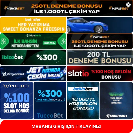
×
MRBAHIS GİRİŞ İÇİN TIKLAYINIZ!