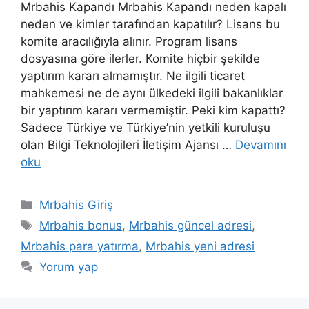
Mrbahis Kapandı Mrbahis Kapandı neden kapalı
neden ve kimler tarafından kapatılır? Lisans bu
komite aracılığıyla alınır. Program lisans
dosyasına göre ilerler. Komite hiçbir şekilde
yaptırım kararı almamıştır. Ne ilgili ticaret
mahkemesi ne de aynı ülkedeki ilgili bakanlıklar
bir yaptırım kararı vermemiştir. Peki kim kapattı?
Sadece Türkiye ve Türkiye’nin yetkili kuruluşu
olan Bilgi Teknolojileri İletişim Ajansı …
Devamını
oku
Kategoriler
Mrbahis Giriş
Etiketler
Mrbahis bonus
,
Mrbahis güncel adresi
,
Mrbahis para yatırma
,
Mrbahis yeni adresi
Yorum yap