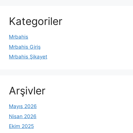
Kategoriler
Mrbahis
Mrbahis Giriş
Mrbahis Şikayet
Arşivler
Mayıs 2026
Nisan 2026
Ekim 2025