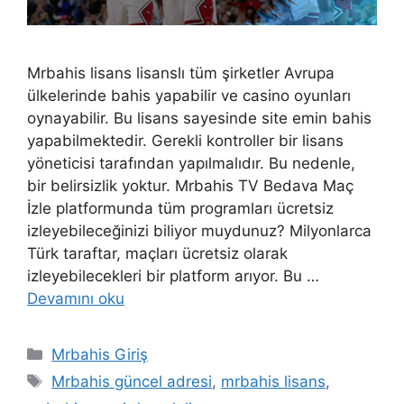
Mrbahis lisans lisanslı tüm şirketler Avrupa
ülkelerinde bahis yapabilir ve casino oyunları
oynayabilir. Bu lisans sayesinde site emin bahis
yapabilmektedir. Gerekli kontroller bir lisans
yöneticisi tarafından yapılmalıdır. Bu nedenle,
bir belirsizlik yoktur. Mrbahis TV Bedava Maç
İzle platformunda tüm programları ücretsiz
izleyebileceğinizi biliyor muydunuz? Milyonlarca
Türk taraftar, maçları ücretsiz olarak
izleyebilecekleri bir platform arıyor. Bu …
Devamını oku
Kategoriler
Mrbahis Giriş
Etiketler
Mrbahis güncel adresi
,
mrbahis lisans
,