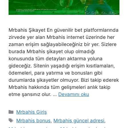
Mrbahis Şikayet En güvenilir bet platformlarında
zirvede yer alan Mrbahis internet üzerinde her
zaman erişim sağlayabileceğiniz bir yer. Sizlere
burada Mrbahis şikayet olup olmadığı
konusunda tüm detayları aktarma yoluna
gideceğiz. Sitenin yaşadığı erişim kısıtlamaları,
ödemeleri, para yatırma ve bonusları gibi
durumlarda şikayetler olmuyor. Bizi takip ederek
Mrbahis hakkında tüm gelişmeleri anlık takip
etme şansınız olur. …
Devamını oku
Kategoriler
Mrbahis Giriş
Etiketler
Mrbahis bonus
,
Mrbahis güncel adresi
,