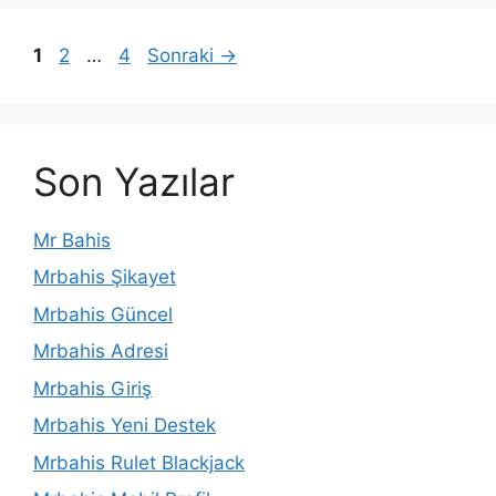
Sayfa
Sayfa
Sayfa
1
2
…
4
Sonraki
→
Son Yazılar
Mr Bahis
Mrbahis Şikayet
Mrbahis Güncel
Mrbahis Adresi
Mrbahis Giriş
Mrbahis Yeni Destek
Mrbahis Rulet Blackjack