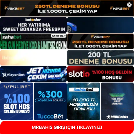
×
MRBAHIS GİRİŞ İÇİN TIKLAYINIZ!