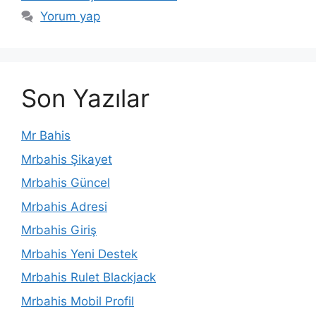
Yorum yap
Son Yazılar
Mr Bahis
Mrbahis Şikayet
Mrbahis Güncel
Mrbahis Adresi
Mrbahis Giriş
Mrbahis Yeni Destek
Mrbahis Rulet Blackjack
Mrbahis Mobil Profil