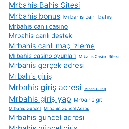
Mrbahis Bahis Sitesi
Mrbahis bonus
Mrbahis canlı bahis
Mrbahis canlı casino
Mrbahis canlı destek
Mrbahis canlı maç izleme
Mrbahis casino oyunları
Mrbahis Casino Sitesi
Mrbahis gerçek adresi
Mrbahis giriş
Mrbahis giriş adresi
Mrbahis Girişi
Mrbahis giriş yap
Mrbahis git
Mrbahis Güncel
Mrbahis Güncel Adres
Mrbahis güncel adresi
Mrbahis güncel giriş