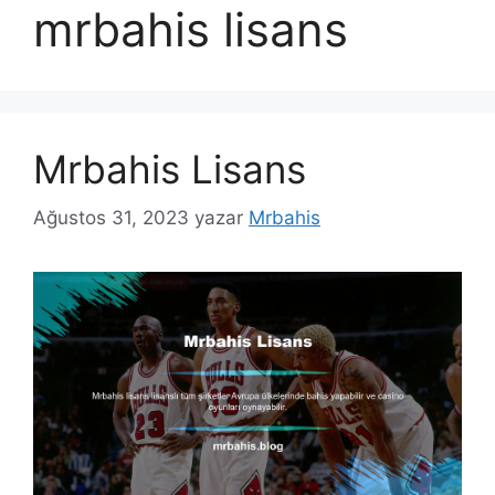
mrbahis lisans
Mrbahis Lisans
Ağustos 31, 2023
yazar
Mrbahis