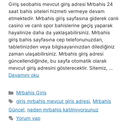
Giriş seobahis mevcut giriş adresi Mrbahis 24
saat bahis siteleri hizmeti vermeye devam
etmektedir. Mrbahis giriş sayfasına giderek canlı
casino ve canlı spor bahislerine geçiş yaparak
hayalinize daha da yaklaşabilirsiniz. Mrbahis
giriş bahis sayfasına cep telefonunuzdan,
tabletinizden veya bilgisayarınızdan dilediğiniz
zaman ulaşabilirsiniz. Mrbahis giriş adresi
güncellendiğinde, bu sayfa otomatik olarak
mevcut giriş adresini gösterecektir. Sitemiz, …
Devamını oku
Kategoriler
Mrbahis Giriş
Etiketler
giriş mrbahis mevcut giriş adresi
,
Mrbahis
Güncel
,
neden mrbahis katılmıyorsunuz
Yorum yap