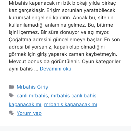
Mrbahis kapanacak mı btk blokajı yılda birkaç
kez gerçekleşir. Erişim sorunları yaratabilecek
kurumsal engelleri kaldırın. Ancak bu, sitenin
kullanılamadığı anlamına gelmez. Bu, bitirme
işini içermez. Bir süre donuyor ve açılmıyor.
Çoğaltma adresini güncellemeye başlar. En son
adresi biliyorsanız, kapalı olup olmadığını
görmek için giriş yaparak zaman kaybetmeyin.
Mevcut bonus da görüntülenir. Oyun kategorileri
aynı bahis …
Devamını oku
Kategoriler
Mrbahis Giriş
Etiketler
canli mrbahis
,
mrbahis canlı bahis
kapanacak mı
,
mrbahis kapanacak mı
Yorum yap