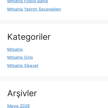
Mrbahis Futbol Bahis
Mrbahis Yatırım Seçenekleri
Kategoriler
Mrbahis
Mrbahis Giriş
Mrbahis Şikayet
Arşivler
Mayıs 2026