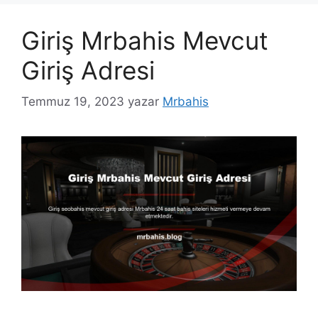
Giriş Mrbahis Mevcut
Giriş Adresi
Temmuz 19, 2023
yazar
Mrbahis