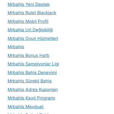
Mrbahis Yeni Destek
Mrbahis Rulet Blackjack
Mrbahis Mobil Profil
Mrbahis Url Değişikliği
Mrbahis Oyun Hizmetleri
Mrbahis
Mrbahis Bonus Hattı
Mrbahis Şampiyonlar Ligi
Mrbahis Bahis Deneyimi
Mrbahis Sürekli Bahis
Mrbahis Adres Kuponları
Mrbahis Kayıt Programı
Mrbahis Mevduat