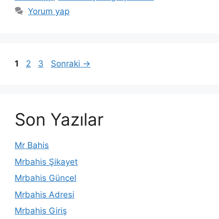
Yorum yap
Sayfa
Sayfa
Sayfa
1
2
3
Sonraki
→
Son Yazılar
Mr Bahis
Mrbahis Şikayet
Mrbahis Güncel
Mrbahis Adresi
Mrbahis Giriş