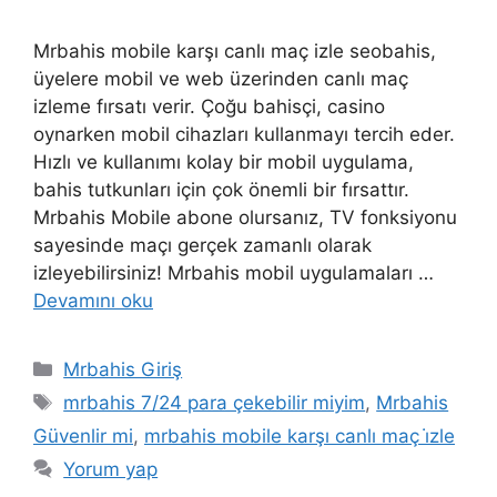
Mrbahis mobile karşı canlı maç izle seobahis,
üyelere mobil ve web üzerinden canlı maç
izleme fırsatı verir. Çoğu bahisçi, casino
oynarken mobil cihazları kullanmayı tercih eder.
Hızlı ve kullanımı kolay bir mobil uygulama,
bahis tutkunları için çok önemli bir fırsattır.
Mrbahis Mobile abone olursanız, TV fonksiyonu
sayesinde maçı gerçek zamanlı olarak
izleyebilirsiniz! Mrbahis mobil uygulamaları …
Devamını oku
Kategoriler
Mrbahis Giriş
Etiketler
mrbahis 7/24 para çekebilir miyim
,
Mrbahis
Güvenlir mi
,
mrbahis mobile karşı canlı maç i̇zle
Yorum yap