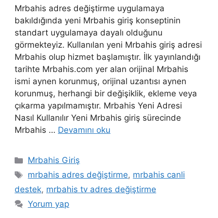
Mrbahis adres değiştirme uygulamaya
bakıldığında yeni Mrbahis giriş konseptinin
standart uygulamaya dayalı olduğunu
görmekteyiz. Kullanılan yeni Mrbahis giriş adresi
Mrbahis olup hizmet başlamıştır. İlk yayınlandığı
tarihte Mrbahis.com yer alan orijinal Mrbahis
ismi aynen korunmuş, orijinal uzantısı aynen
korunmuş, herhangi bir değişiklik, ekleme veya
çıkarma yapılmamıştır. Mrbahis Yeni Adresi
Nasıl Kullanılır Yeni Mrbahis giriş sürecinde
Mrbahis …
Devamını oku
Kategoriler
Mrbahis Giriş
Etiketler
mrbahis adres değiştirme
,
mrbahis canli
destek
,
mrbahis tv adres değiştirme
Yorum yap