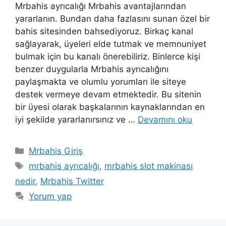
Mrbahis ayrıcalığı Mrbahis avantajlarından
yararlanın. Bundan daha fazlasını sunan özel bir
bahis sitesinden bahsediyoruz. Birkaç kanal
sağlayarak, üyeleri elde tutmak ve memnuniyet
bulmak için bu kanalı önerebiliriz. Binlerce kişi
benzer duygularla Mrbahis ayrıcalığını
paylaşmakta ve olumlu yorumları ile siteye
destek vermeye devam etmektedir. Bu sitenin
bir üyesi olarak başkalarının kaynaklarından en
iyi şekilde yararlanırsınız ve …
Devamını oku
Kategoriler
Mrbahis Giriş
Etiketler
mrbahis ayrıcalığı
,
mrbahis slot makinası
nedir
,
Mrbahis Twitter
Yorum yap