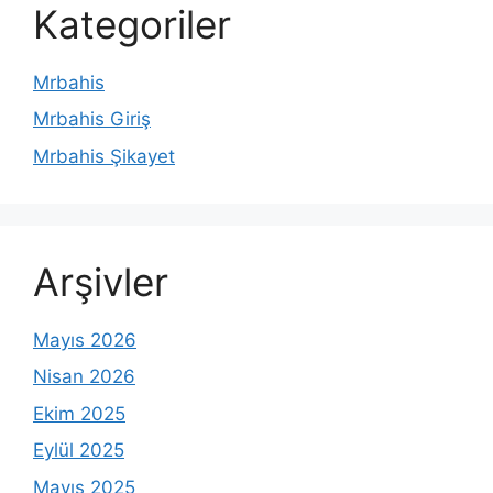
Kategoriler
Mrbahis
Mrbahis Giriş
Mrbahis Şikayet
Arşivler
Mayıs 2026
Nisan 2026
Ekim 2025
Eylül 2025
Mayıs 2025