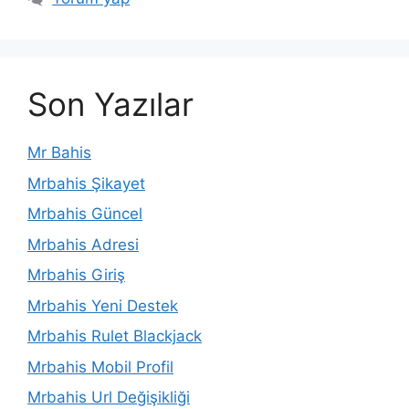
Son Yazılar
Mr Bahis
Mrbahis Şikayet
Mrbahis Güncel
Mrbahis Adresi
Mrbahis Giriş
Mrbahis Yeni Destek
Mrbahis Rulet Blackjack
Mrbahis Mobil Profil
Mrbahis Url Değişikliği