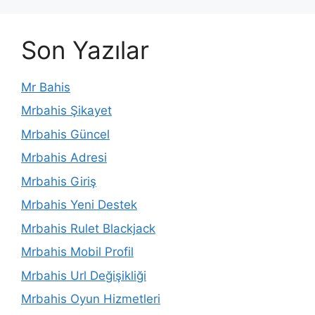
Son Yazılar
Mr Bahis
Mrbahis Şikayet
Mrbahis Güncel
Mrbahis Adresi
Mrbahis Giriş
Mrbahis Yeni Destek
Mrbahis Rulet Blackjack
Mrbahis Mobil Profil
Mrbahis Url Değişikliği
Mrbahis Oyun Hizmetleri