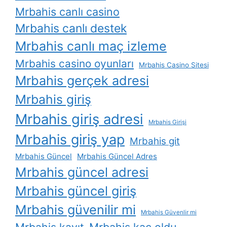
Mrbahis canlı casino
Mrbahis canlı destek
Mrbahis canlı maç izleme
Mrbahis casino oyunları
Mrbahis Casino Sitesi
Mrbahis gerçek adresi
Mrbahis giriş
Mrbahis giriş adresi
Mrbahis Girişi
Mrbahis giriş yap
Mrbahis git
Mrbahis Güncel
Mrbahis Güncel Adres
Mrbahis güncel adresi
Mrbahis güncel giriş
Mrbahis güvenilir mi
Mrbahis Güvenlir mi
Mrbahis kayıt
Mrbahis kaç oldu