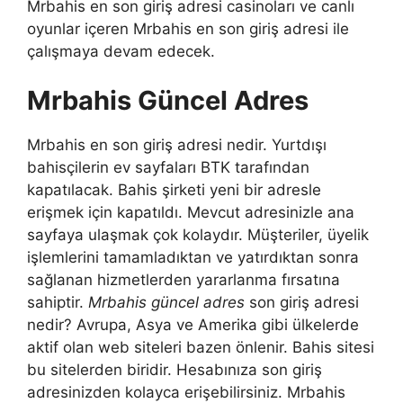
Mrbahis en son giriş adresi casinoları ve canlı
oyunlar içeren Mrbahis en son giriş adresi ile
çalışmaya devam edecek.
Mrbahis Güncel Adres
Mrbahis en son giriş adresi nedir. Yurtdışı
bahisçilerin ev sayfaları BTK tarafından
kapatılacak. Bahis şirketi yeni bir adresle
erişmek için kapatıldı. Mevcut adresinizle ana
sayfaya ulaşmak çok kolaydır. Müşteriler, üyelik
işlemlerini tamamladıktan ve yatırdıktan sonra
sağlanan hizmetlerden yararlanma fırsatına
sahiptir.
Mrbahis güncel adres
son giriş adresi
nedir? Avrupa, Asya ve Amerika gibi ülkelerde
aktif olan web siteleri bazen önlenir. Bahis sitesi
bu sitelerden biridir. Hesabınıza son giriş
adresinizden kolayca erişebilirsiniz. Mrbahis