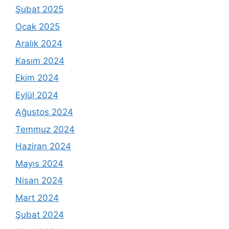
Şubat 2025
Ocak 2025
Aralık 2024
Kasım 2024
Ekim 2024
Eylül 2024
Ağustos 2024
Temmuz 2024
Haziran 2024
Mayıs 2024
Nisan 2024
Mart 2024
Şubat 2024