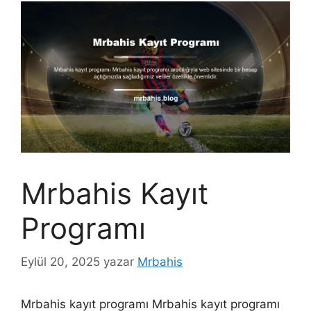
Mrbahis Kayıt
Programı
Eylül 20, 2025
yazar
Mrbahis
Mrbahis kayıt programı Mrbahis kayıt programı