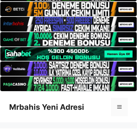
İçeriğe
atla
Mrbahis Yeni Adresi
Menü