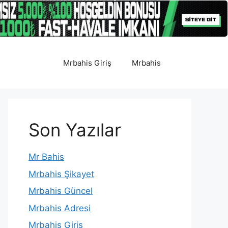
Mrbahis Giriş
Mrbahis
Son Yazılar
Mr Bahis
Mrbahis Şikayet
Mrbahis Güncel
Mrbahis Adresi
Mrbahis Giriş