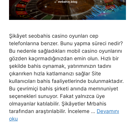
Şikâyet seobahis casino oyunları cep
telefonlarına benzer. Bunu yapma süreci nedir?
Bu nedenle sağladıkları mobil casino oyunlarını
gözden kaçırmadığınızdan emin olun. Hızlı bir
şekilde bahis oynamak, yatırımınızın tadını
çıkarırken hızla katlamanızı sağlar Site
kullanıcıları bahis faaliyetlerinde bulunmaktadır.
Bu çevrimiçi bahis şirketi anında memnuniyet
seçenekleri sunuyor. Fakat yalnızca üye
olmayanlar katılabilir. Şikâyetler Mrbahis
tarafından araştırılabilir. İnceleme …
Devamını
oku