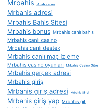
Mrbahis
Mrbahis adres
Mrbahis adresi
Mrbahis Bahis Sitesi
Mrbahis bonus
Mrbahis canlı bahis
Mrbahis canlı casino
Mrbahis canlı destek
Mrbahis canlı maç izleme
Mrbahis casino oyunları
Mrbahis Casino Sitesi
Mrbahis gerçek adresi
Mrbahis giriş
Mrbahis giriş adresi
Mrbahis Girişi
Mrbahis giriş yap
Mrbahis git