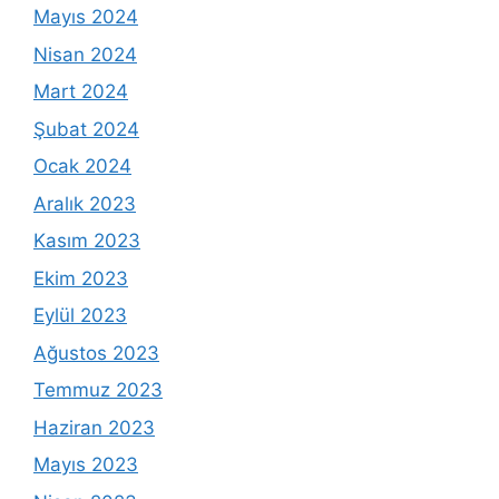
Mayıs 2024
Nisan 2024
Mart 2024
Şubat 2024
Ocak 2024
Aralık 2023
Kasım 2023
Ekim 2023
Eylül 2023
Ağustos 2023
Temmuz 2023
Haziran 2023
Mayıs 2023