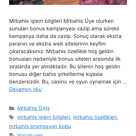
Mrbahis işlem bilgileri Mrbahis Üye olurken
sunulan bonus kampanyası cazip ama sürekli
kampanya daha da cazip. Sonuç olarak ekstra
paranın ve ekstra web sitelerinin keyfini
çıkaracaksınız. Mrbahis özellikle hoş geldin
bonusları nedeniyle bonus siteleri arasında ilk
sıralarda yer almaktadır. Bu sitenin hoş geldin
bonusu diğer bahis şirketlerine kıyasla
benzersizdir. Bu, casino ve oyun oynamak için …
Devamını oku
Kategoriler
Mrbahis Giriş
Etiketler
mrbahis i̇şlem bilgileri
,
mrbahis özellikleri
,
mrbahis promosyon kodu
Yorum yap