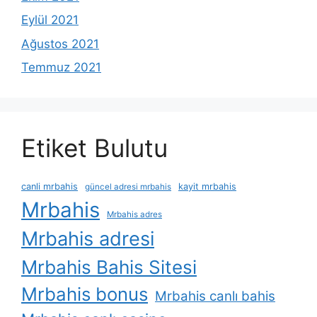
Eylül 2021
Ağustos 2021
Temmuz 2021
Etiket Bulutu
canli mrbahis
kayit mrbahis
güncel adresi mrbahis
Mrbahis
Mrbahis adres
Mrbahis adresi
Mrbahis Bahis Sitesi
Mrbahis bonus
Mrbahis canlı bahis