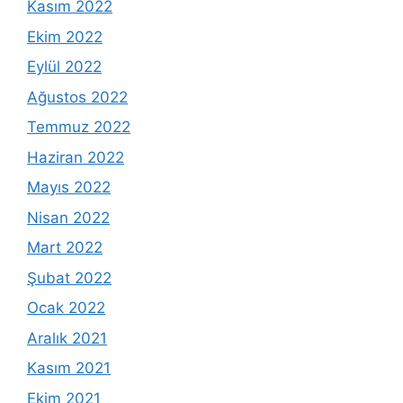
Kasım 2022
Ekim 2022
Eylül 2022
Ağustos 2022
Temmuz 2022
Haziran 2022
Mayıs 2022
Nisan 2022
Mart 2022
Şubat 2022
Ocak 2022
Aralık 2021
Kasım 2021
Ekim 2021