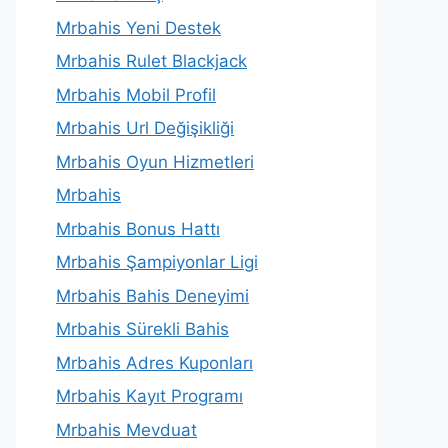
Mrbahis Yeni Destek
Mrbahis Rulet Blackjack
Mrbahis Mobil Profil
Mrbahis Url Değişikliği
Mrbahis Oyun Hizmetleri
Mrbahis
Mrbahis Bonus Hattı
Mrbahis Şampiyonlar Ligi
Mrbahis Bahis Deneyimi
Mrbahis Sürekli Bahis
Mrbahis Adres Kuponları
Mrbahis Kayıt Programı
Mrbahis Mevduat