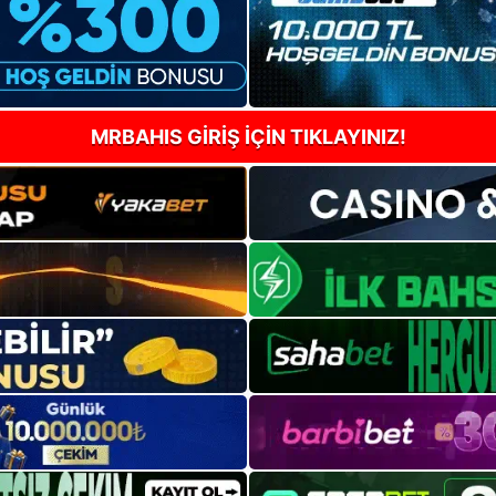
MRBAHIS GİRİŞ İÇİN TIKLAYINIZ!