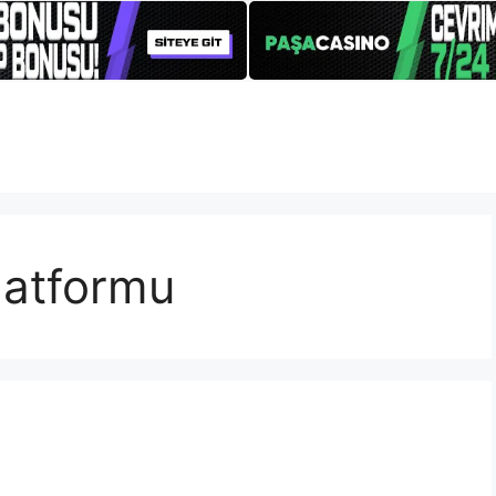
latformu