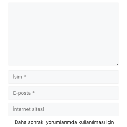
Yorum
İsim
E-
posta
İnternet
sitesi
Daha sonraki yorumlarımda kullanılması için