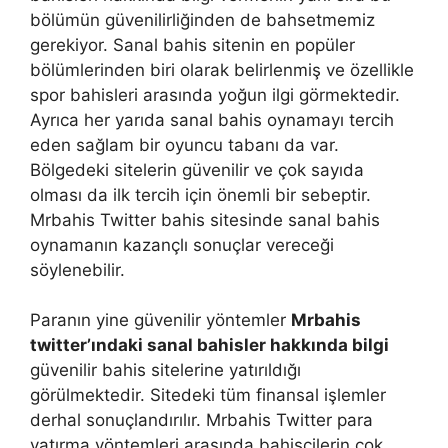
bölümün güvenilirliğinden de bahsetmemiz
gerekiyor. Sanal bahis sitenin en popüler
bölümlerinden biri olarak belirlenmiş ve özellikle
spor bahisleri arasında yoğun ilgi görmektedir.
Ayrıca her yarıda sanal bahis oynamayı tercih
eden sağlam bir oyuncu tabanı da var.
Bölgedeki sitelerin güvenilir ve çok sayıda
olması da ilk tercih için önemli bir sebeptir.
Mrbahis Twitter bahis sitesinde sanal bahis
oynamanın kazançlı sonuçlar vereceği
söylenebilir.
Paranın yine güvenilir yöntemler
Mrbahis
twitter’ındaki sanal bahisler hakkında bilgi
güvenilir bahis sitelerine yatırıldığı
görülmektedir. Sitedeki tüm finansal işlemler
derhal sonuçlandırılır. Mrbahis Twitter para
yatırma yöntemleri arasında bahisçilerin çok