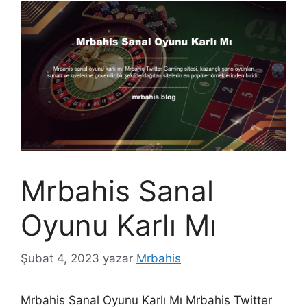
Mrbahis Sanal
Oyunu Karlı Mı
Şubat 4, 2023
yazar
Mrbahis
Mrbahis Sanal Oyunu Karlı Mı Mrbahis Twitter