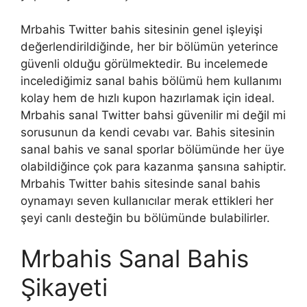
Mrbahis Twitter bahis sitesinin genel işleyişi
değerlendirildiğinde, her bir bölümün yeterince
güvenli olduğu görülmektedir. Bu incelemede
incelediğimiz sanal bahis bölümü hem kullanımı
kolay hem de hızlı kupon hazırlamak için ideal.
Mrbahis sanal Twitter bahsi güvenilir mi değil mi
sorusunun da kendi cevabı var. Bahis sitesinin
sanal bahis ve sanal sporlar bölümünde her üye
olabildiğince çok para kazanma şansına sahiptir.
Mrbahis Twitter bahis sitesinde sanal bahis
oynamayı seven kullanıcılar merak ettikleri her
şeyi canlı desteğin bu bölümünde bulabilirler.
Mrbahis Sanal Bahis
Şikayeti