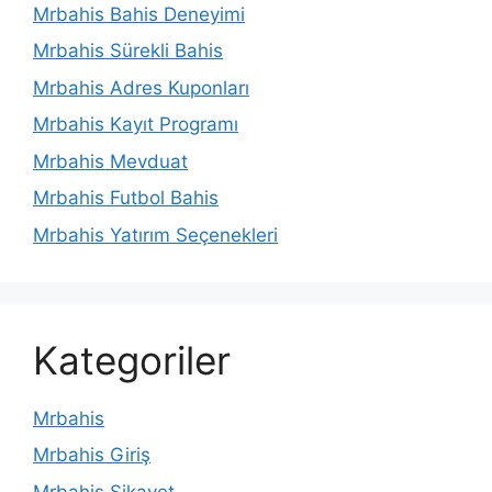
Mrbahis Bahis Deneyimi
Mrbahis Sürekli Bahis
Mrbahis Adres Kuponları
Mrbahis Kayıt Programı
Mrbahis Mevduat
Mrbahis Futbol Bahis
Mrbahis Yatırım Seçenekleri
Kategoriler
Mrbahis
Mrbahis Giriş
Mrbahis Şikayet