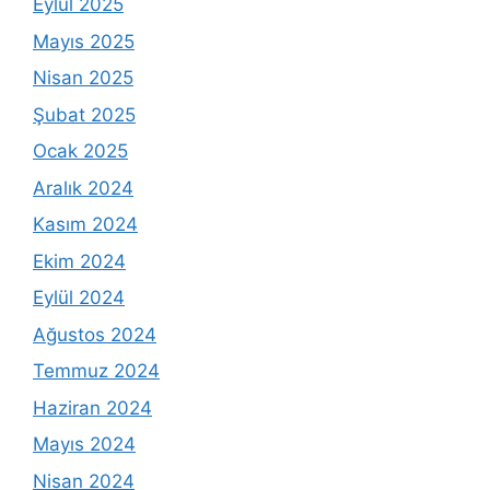
Eylül 2025
Mayıs 2025
Nisan 2025
Şubat 2025
Ocak 2025
Aralık 2024
Kasım 2024
Ekim 2024
Eylül 2024
Ağustos 2024
Temmuz 2024
Haziran 2024
Mayıs 2024
Nisan 2024