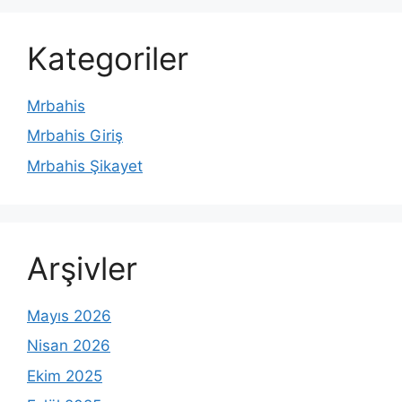
Kategoriler
Mrbahis
Mrbahis Giriş
Mrbahis Şikayet
Arşivler
Mayıs 2026
Nisan 2026
Ekim 2025