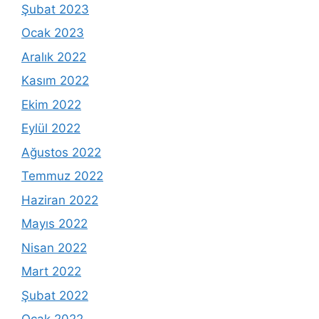
Şubat 2023
Ocak 2023
Aralık 2022
Kasım 2022
Ekim 2022
Eylül 2022
Ağustos 2022
Temmuz 2022
Haziran 2022
Mayıs 2022
Nisan 2022
Mart 2022
Şubat 2022