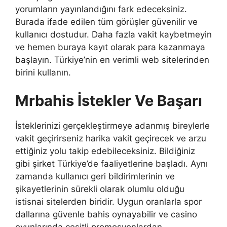
yorumların yayınlandığını fark edeceksiniz.
Burada ifade edilen tüm görüşler güvenilir ve
kullanıcı dostudur. Daha fazla vakit kaybetmeyin
ve hemen buraya kayıt olarak para kazanmaya
başlayın. Türkiye’nin en verimli web sitelerinden
birini kullanın.
Mrbahis İstekler Ve Başarı
İsteklerinizi gerçekleştirmeye adanmış bireylerle
vakit geçirirseniz harika vakit geçirecek ve arzu
ettiğiniz yolu takip edebileceksiniz. Bildiğiniz
gibi şirket Türkiye’de faaliyetlerine başladı. Aynı
zamanda kullanıcı geri bildirimlerinin ve
şikayetlerinin sürekli olarak olumlu olduğu
istisnai sitelerden biridir. Uygun oranlarla spor
dallarına güvenle bahis oynayabilir ve casino
oyunlarında çeşitli promosyonlardan