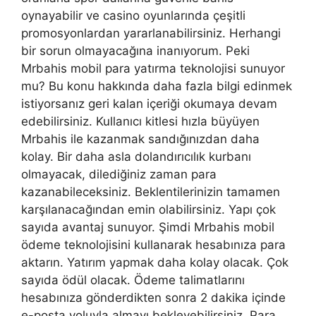
oynayabilir ve casino oyunlarında çeşitli
promosyonlardan yararlanabilirsiniz. Herhangi
bir sorun olmayacağına inanıyorum. Peki
Mrbahis mobil para yatırma teknolojisi sunuyor
mu? Bu konu hakkında daha fazla bilgi edinmek
istiyorsanız geri kalan içeriği okumaya devam
edebilirsiniz. Kullanıcı kitlesi hızla büyüyen
Mrbahis ile kazanmak sandığınızdan daha
kolay. Bir daha asla dolandırıcılık kurbanı
olmayacak, dilediğiniz zaman para
kazanabileceksiniz. Beklentilerinizin tamamen
karşılanacağından emin olabilirsiniz. Yapı çok
sayıda avantaj sunuyor. Şimdi Mrbahis mobil
ödeme teknolojisini kullanarak hesabınıza para
aktarın. Yatırım yapmak daha kolay olacak. Çok
sayıda ödül olacak. Ödeme talimatlarını
hesabınıza gönderdikten sonra 2 dakika içinde
e-posta yoluyla almayı bekleyebilirsiniz. Para