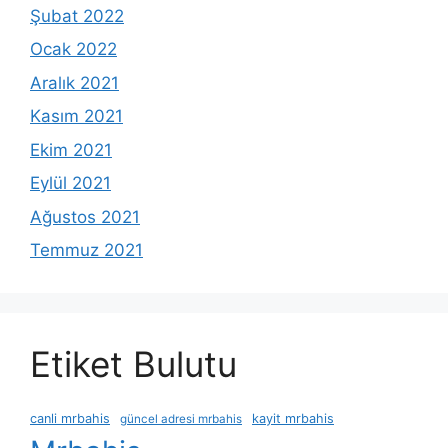
Şubat 2022
Ocak 2022
Aralık 2021
Kasım 2021
Ekim 2021
Eylül 2021
Ağustos 2021
Temmuz 2021
Etiket Bulutu
canli mrbahis
kayit mrbahis
güncel adresi mrbahis