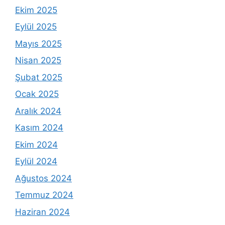
Ekim 2025
Eylül 2025
Mayıs 2025
Nisan 2025
Şubat 2025
Ocak 2025
Aralık 2024
Kasım 2024
Ekim 2024
Eylül 2024
Ağustos 2024
Temmuz 2024
Haziran 2024