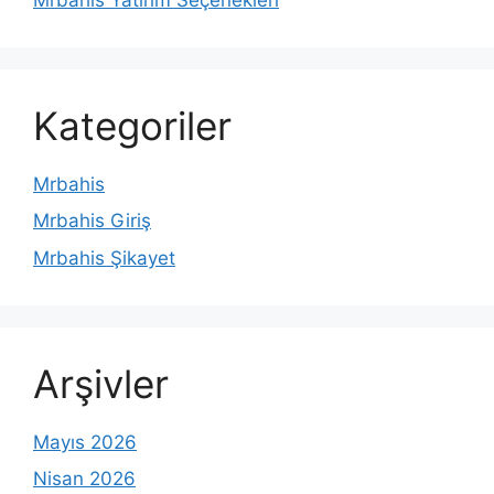
Kategoriler
Mrbahis
Mrbahis Giriş
Mrbahis Şikayet
Arşivler
Mayıs 2026
Nisan 2026