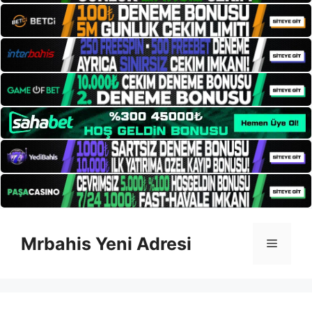
İçeriğe
atla
Mrbahis Yeni Adresi
Menü