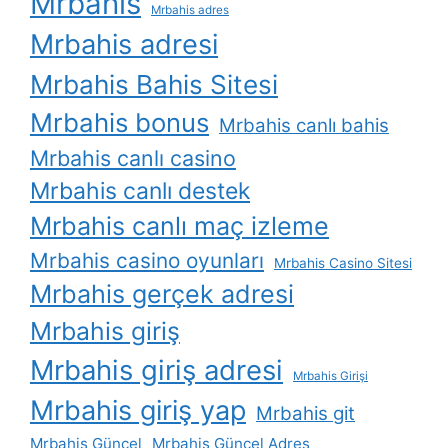
Mrbahis
Mrbahis adres
Mrbahis adresi
Mrbahis Bahis Sitesi
Mrbahis bonus
Mrbahis canlı bahis
Mrbahis canlı casino
Mrbahis canlı destek
Mrbahis canlı maç izleme
Mrbahis casino oyunları
Mrbahis Casino Sitesi
Mrbahis gerçek adresi
Mrbahis giriş
Mrbahis giriş adresi
Mrbahis Girişi
Mrbahis giriş yap
Mrbahis git
Mrbahis Güncel
Mrbahis Güncel Adres