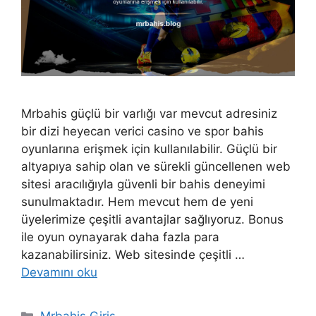
Mrbahis güçlü bir varlığı var mevcut adresiniz
bir dizi heyecan verici casino ve spor bahis
oyunlarına erişmek için kullanılabilir. Güçlü bir
altyapıya sahip olan ve sürekli güncellenen web
sitesi aracılığıyla güvenli bir bahis deneyimi
sunulmaktadır. Hem mevcut hem de yeni
üyelerimize çeşitli avantajlar sağlıyoruz. Bonus
ile oyun oynayarak daha fazla para
kazanabilirsiniz. Web sitesinde çeşitli …
Devamını oku
Kategoriler