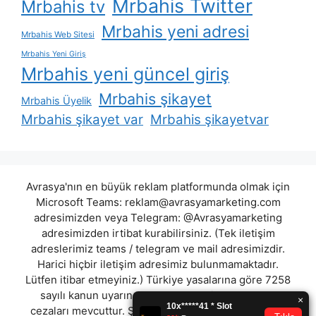
Mrbahis Twitter
Mrbahis tv
Mrbahis yeni adresi
Mrbahis Web Sitesi
Mrbahis Yeni Giriş
Mrbahis yeni güncel giriş
Mrbahis şikayet
Mrbahis Üyelik
Mrbahis şikayet var
Mrbahis şikayetvar
Avrasya'nın en büyük reklam platformunda olmak için
Microsoft Teams:
reklam@avrasyamarketing.com
adresimizden veya Telegram: @Avrasyamarketing
adresimizden irtibat kurabilirsiniz. (Tek iletişim
adreslerimiz teams / telegram ve mail adresimizdir.
Harici hiçbir iletişim adresimiz bulunmamaktadır.
Lütfen itibar etmeyiniz.) Türkiye yasalarına göre 7258
sayılı kanun uyarınca yasa dışı bahis oynamanın
cezaları mevcuttur. Şu an bulunduğunuz site hiç bir