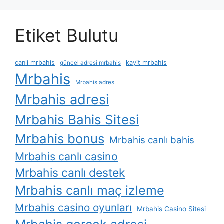
Etiket Bulutu
canli mrbahis
kayit mrbahis
güncel adresi mrbahis
Mrbahis
Mrbahis adres
Mrbahis adresi
Mrbahis Bahis Sitesi
Mrbahis bonus
Mrbahis canlı bahis
Mrbahis canlı casino
Mrbahis canlı destek
Mrbahis canlı maç izleme
Mrbahis casino oyunları
Mrbahis Casino Sitesi