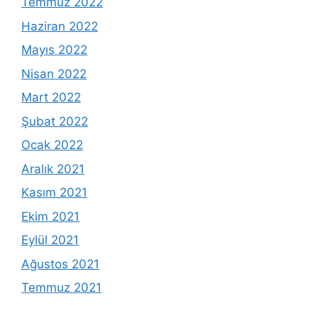
Temmuz 2022
Haziran 2022
Mayıs 2022
Nisan 2022
Mart 2022
Şubat 2022
Ocak 2022
Aralık 2021
Kasım 2021
Ekim 2021
Eylül 2021
Ağustos 2021
Temmuz 2021