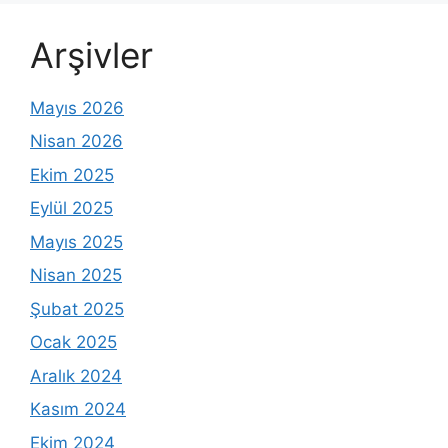
Arşivler
Mayıs 2026
Nisan 2026
Ekim 2025
Eylül 2025
Mayıs 2025
Nisan 2025
Şubat 2025
Ocak 2025
Aralık 2024
Kasım 2024
Ekim 2024