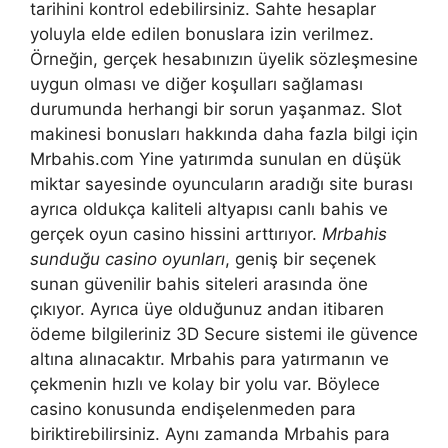
tarihini kontrol edebilirsiniz. Sahte hesaplar
yoluyla elde edilen bonuslara izin verilmez.
Örneğin, gerçek hesabınızın üyelik sözleşmesine
uygun olması ve diğer koşulları sağlaması
durumunda herhangi bir sorun yaşanmaz. Slot
makinesi bonusları hakkında daha fazla bilgi için
Mrbahis.com Yine yatırımda sunulan en düşük
miktar sayesinde oyuncuların aradığı site burası
ayrıca oldukça kaliteli altyapısı canlı bahis ve
gerçek oyun casino hissini arttırıyor.
Mrbahis
sunduğu casino oyunları
, geniş bir seçenek
sunan güvenilir bahis siteleri arasında öne
çıkıyor. Ayrıca üye olduğunuz andan itibaren
ödeme bilgileriniz 3D Secure sistemi ile güvence
altına alınacaktır. Mrbahis para yatırmanın ve
çekmenin hızlı ve kolay bir yolu var. Böylece
casino konusunda endişelenmeden para
biriktirebilirsiniz. Aynı zamanda Mrbahis para