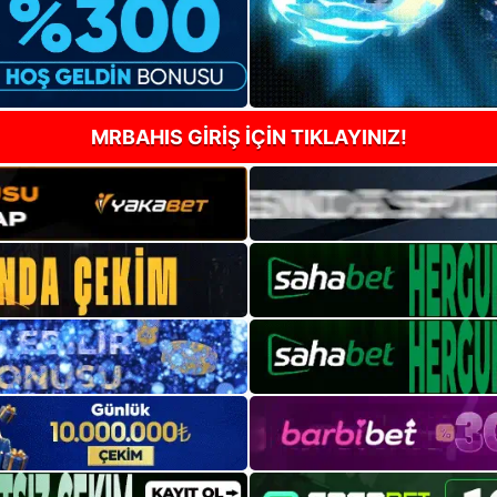
MRBAHIS GİRİŞ İÇİN TIKLAYINIZ!