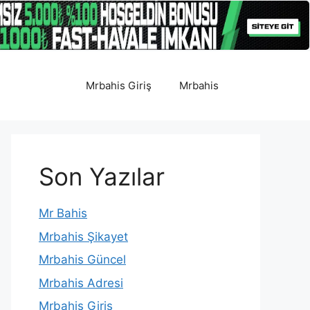
Mrbahis Giriş
Mrbahis
Son Yazılar
Mr Bahis
Mrbahis Şikayet
Mrbahis Güncel
Mrbahis Adresi
Mrbahis Giriş