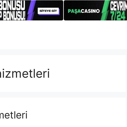
izmetleri
etleri