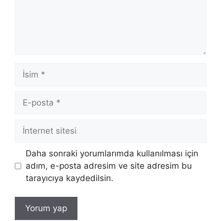
İsim
E-
posta
İnternet
sitesi
Daha sonraki yorumlarımda kullanılması için
adım, e-posta adresim ve site adresim bu
tarayıcıya kaydedilsin.