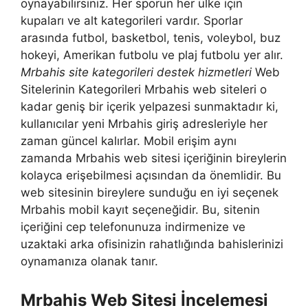
oynayabilirsiniz. Her sporun her ülke için
kupaları ve alt kategorileri vardır. Sporlar
arasında futbol, ​​basketbol, ​​tenis, voleybol, buz
hokeyi, Amerikan futbolu ve plaj futbolu yer alır.
Mrbahis site kategorileri destek hizmetleri
Web
Sitelerinin Kategorileri Mrbahis web siteleri o
kadar geniş bir içerik yelpazesi sunmaktadır ki,
kullanıcılar yeni Mrbahis giriş adresleriyle her
zaman güncel kalırlar. Mobil erişim aynı
zamanda Mrbahis web sitesi içeriğinin bireylerin
kolayca erişebilmesi açısından da önemlidir. Bu
web sitesinin bireylere sunduğu en iyi seçenek
Mrbahis mobil kayıt seçeneğidir. Bu, sitenin
içeriğini cep telefonunuza indirmenize ve
uzaktaki arka ofisinizin rahatlığında bahislerinizi
oynamanıza olanak tanır.
Mrbahis Web Sitesi İncelemesi