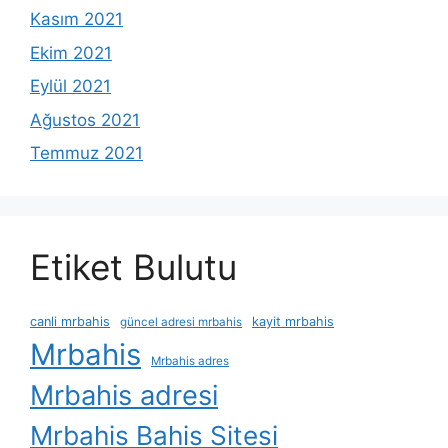
Kasım 2021
Ekim 2021
Eylül 2021
Ağustos 2021
Temmuz 2021
Etiket Bulutu
canli mrbahis
kayit mrbahis
güncel adresi mrbahis
Mrbahis
Mrbahis adres
Mrbahis adresi
Mrbahis Bahis Sitesi