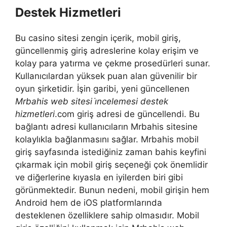
Destek Hizmetleri
Bu casino sitesi zengin içerik, mobil giriş,
güncellenmiş giriş adreslerine kolay erişim ve
kolay para yatırma ve çekme prosedürleri sunar.
Kullanıcılardan yüksek puan alan güvenilir bir
oyun şirketidir. İşin garibi, yeni güncellenen
Mrbahis web sitesi i̇ncelemesi destek
hizmetleri
.com giriş adresi de güncellendi. Bu
bağlantı adresi kullanıcıların Mrbahis sitesine
kolaylıkla bağlanmasını sağlar. Mrbahis mobil
giriş sayfasında istediğiniz zaman bahis keyfini
çıkarmak için mobil giriş seçeneği çok önemlidir
ve diğerlerine kıyasla en iyilerden biri gibi
görünmektedir. Bunun nedeni, mobil girişin hem
Android hem de iOS platformlarında
desteklenen özelliklere sahip olmasıdır. Mobil