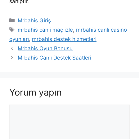
sahiptir.
Kategoriler
Mrbahis Giriş
Etiketler
mrbahis canli maç izle
,
mrbahis canlı casino
oyunları
,
mrbahis destek hizmetleri
Mrbahis Oyun Bonusu
Mrbahis Canlı Destek Saatleri
Yorum yapın
Yorum