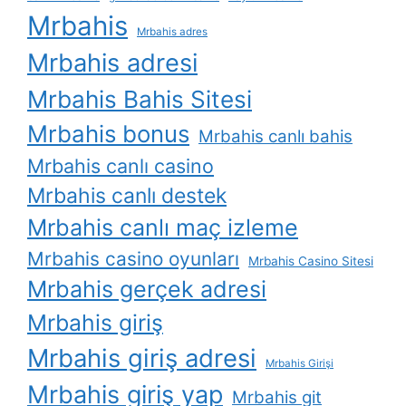
Mrbahis
Mrbahis adres
Mrbahis adresi
Mrbahis Bahis Sitesi
Mrbahis bonus
Mrbahis canlı bahis
Mrbahis canlı casino
Mrbahis canlı destek
Mrbahis canlı maç izleme
Mrbahis casino oyunları
Mrbahis Casino Sitesi
Mrbahis gerçek adresi
Mrbahis giriş
Mrbahis giriş adresi
Mrbahis Girişi
Mrbahis giriş yap
Mrbahis git