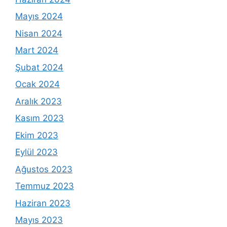
Mayıs 2024
Nisan 2024
Mart 2024
Şubat 2024
Ocak 2024
Aralık 2023
Kasım 2023
Ekim 2023
Eylül 2023
Ağustos 2023
Temmuz 2023
Haziran 2023
Mayıs 2023