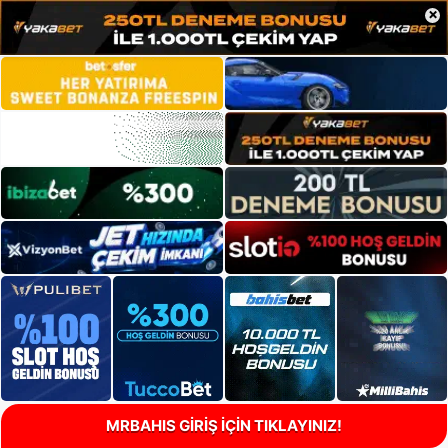
×
MRBAHIS GİRİŞ İÇİN TIKLAYINIZ!