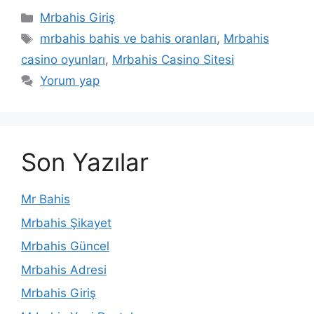
Kategoriler
Mrbahis Giriş
Etiketler
mrbahis bahis ve bahis oranları
,
Mrbahis
casino oyunları
,
Mrbahis Casino Sitesi
Yorum yap
Son Yazılar
Mr Bahis
Mrbahis Şikayet
Mrbahis Güncel
Mrbahis Adresi
Mrbahis Giriş