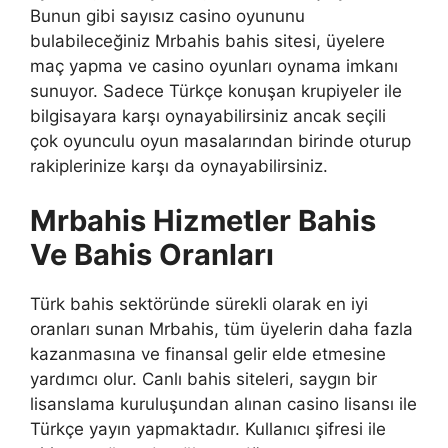
Bunun gibi sayısız casino oyununu
bulabileceğiniz Mrbahis bahis sitesi, üyelere
maç yapma ve casino oyunları oynama imkanı
sunuyor. Sadece Türkçe konuşan krupiyeler ile
bilgisayara karşı oynayabilirsiniz ancak seçili
çok oyunculu oyun masalarından birinde oturup
rakiplerinize karşı da oynayabilirsiniz.
Mrbahis Hizmetler Bahis
Ve Bahis Oranları
Türk bahis sektöründe sürekli olarak en iyi
oranları sunan Mrbahis, tüm üyelerin daha fazla
kazanmasına ve finansal gelir elde etmesine
yardımcı olur. Canlı bahis siteleri, saygın bir
lisanslama kuruluşundan alınan casino lisansı ile
Türkçe yayın yapmaktadır. Kullanıcı şifresi ile