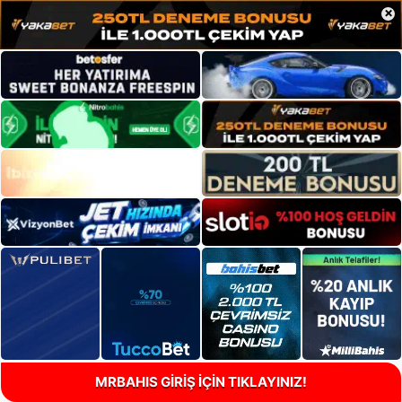
×
MRBAHIS GİRİŞ İÇİN TIKLAYINIZ!