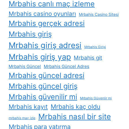
Mrbahis canlı maç izleme
Mrbahis casino oyunları
Mrbahis Casino Sitesi
Mrbahis gerçek adresi
Mrbahis giriş
Mrbahis giriş adresi
Mrbahis Girişi
Mrbahis giriş yap
Mrbahis git
Mrbahis Güncel
Mrbahis Güncel Adres
Mrbahis güncel adresi
Mrbahis güncel giriş
Mrbahis güvenilir mi
Mrbahis Güvenlir mi
Mrbahis kayıt
Mrbahis kaç oldu
Mrbahis nasıl bir site
mrbahis maç izle
Mrbahis para yatırma