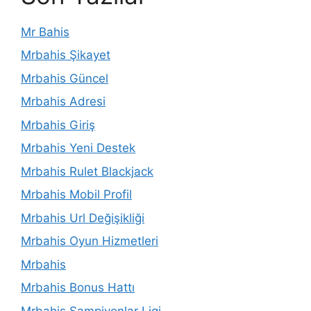
Mr Bahis
Mrbahis Şikayet
Mrbahis Güncel
Mrbahis Adresi
Mrbahis Giriş
Mrbahis Yeni Destek
Mrbahis Rulet Blackjack
Mrbahis Mobil Profil
Mrbahis Url Değişikliği
Mrbahis Oyun Hizmetleri
Mrbahis
Mrbahis Bonus Hattı
Mrbahis Şampiyonlar Ligi