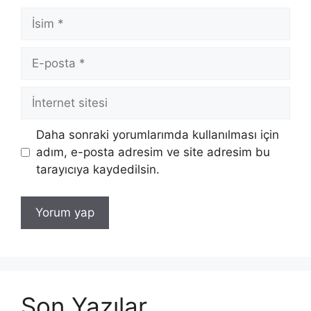
İsim
E-
posta
İnternet
sitesi
Daha sonraki yorumlarımda kullanılması için
adım, e-posta adresim ve site adresim bu
tarayıcıya kaydedilsin.
Son Yazılar