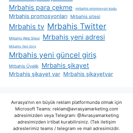
Mrbahis para çekme
mrbahis promosyon kodu
Mrbahis promosyonları
Mrbahis sitesi
Mrbahis Twitter
Mrbahis tv
Mrbahis yeni adresi
Mrbahis Web Sitesi
Mrbahis Yeni Giriş
Mrbahis yeni güncel giriş
Mrbahis şikayet
Mrbahis Üyelik
Mrbahis şikayet var
Mrbahis şikayetvar
Avrasya'nın en büyük reklam platformunda olmak için
Microsoft Teams:
reklam@avrasyamarketing.com
adresimizden veya Telegram: @Avrasyamarketing
adresimizden irtibat kurabilirsiniz. (Tek iletişim
adreslerimiz teams / telegram ve mail adresimizdir.