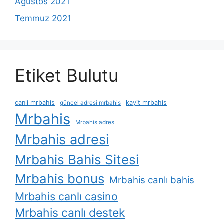
Ağustos 2021
Temmuz 2021
Etiket Bulutu
canli mrbahis
kayit mrbahis
güncel adresi mrbahis
Mrbahis
Mrbahis adres
Mrbahis adresi
Mrbahis Bahis Sitesi
Mrbahis bonus
Mrbahis canlı bahis
Mrbahis canlı casino
Mrbahis canlı destek