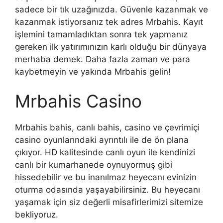
sadece bir tık uzağınızda. Güvenle kazanmak ve
kazanmak istiyorsanız tek adres Mrbahis. Kayıt
işlemini tamamladıktan sonra tek yapmanız
gereken ilk yatırımınızın karlı olduğu bir dünyaya
merhaba demek. Daha fazla zaman ve para
kaybetmeyin ve yakında Mrbahis gelin!
Mrbahis Casino
Mrbahis bahis, canlı bahis, casino ve çevrimiçi
casino oyunlarındaki ayrıntılı ile de ön plana
çıkıyor. HD kalitesinde canlı oyun ile kendinizi
canlı bir kumarhanede oynuyormuş gibi
hissedebilir ve bu inanılmaz heyecanı evinizin
oturma odasında yaşayabilirsiniz. Bu heyecanı
yaşamak için siz değerli misafirlerimizi sitemize
bekliyoruz.