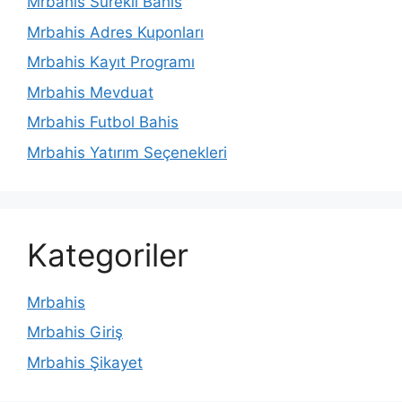
Mrbahis Sürekli Bahis
Mrbahis Adres Kuponları
Mrbahis Kayıt Programı
Mrbahis Mevduat
Mrbahis Futbol Bahis
Mrbahis Yatırım Seçenekleri
Kategoriler
Mrbahis
Mrbahis Giriş
Mrbahis Şikayet