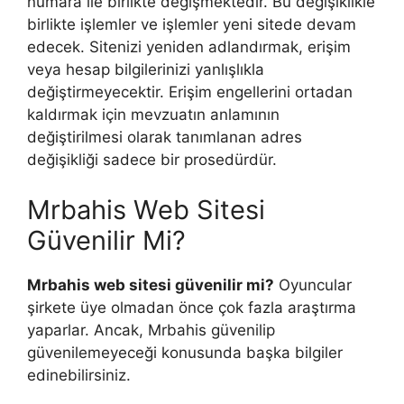
numara ile birlikte değişmektedir. Bu değişiklikle
birlikte işlemler ve işlemler yeni sitede devam
edecek. Sitenizi yeniden adlandırmak, erişim
veya hesap bilgilerinizi yanlışlıkla
değiştirmeyecektir. Erişim engellerini ortadan
kaldırmak için mevzuatın anlamının
değiştirilmesi olarak tanımlanan adres
değişikliği sadece bir prosedürdür.
Mrbahis Web Sitesi
Güvenilir Mi?
Mrbahis web sitesi güvenilir mi?
Oyuncular
şirkete üye olmadan önce çok fazla araştırma
yaparlar. Ancak, Mrbahis güvenilip
güvenilemeyeceği konusunda başka bilgiler
edinebilirsiniz.