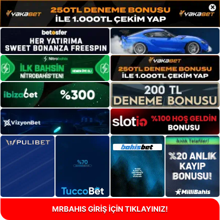
×
MRBAHIS GİRİŞ İÇİN TIKLAYINIZ!