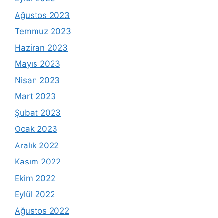
Ağustos 2023
Temmuz 2023
Haziran 2023
Mayıs 2023
Nisan 2023
Mart 2023
Şubat 2023
Ocak 2023
Aralık 2022
Kasım 2022
Ekim 2022
Eylül 2022
Ağustos 2022