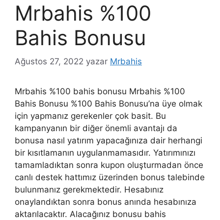
Mrbahis %100
Bahis Bonusu
Ağustos 27, 2022
yazar
Mrbahis
Mrbahis %100 bahis bonusu Mrbahis %100
Bahis Bonusu %100 Bahis Bonusu’na üye olmak
için yapmanız gerekenler çok basit. Bu
kampanyanın bir diğer önemli avantajı da
bonusa nasıl yatırım yapacağınıza dair herhangi
bir kısıtlamanın uygulanmamasıdır. Yatırımınızı
tamamladıktan sonra kupon oluşturmadan önce
canlı destek hattımız üzerinden bonus talebinde
bulunmanız gerekmektedir. Hesabınız
onaylandıktan sonra bonus anında hesabınıza
aktarılacaktır. Alacağınız bonusu bahis