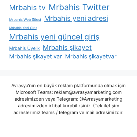
Mrbahis Twitter
Mrbahis tv
Mrbahis yeni adresi
Mrbahis Web Sitesi
Mrbahis Yeni Giriş
Mrbahis yeni güncel giriş
Mrbahis şikayet
Mrbahis Üyelik
Mrbahis şikayet var
Mrbahis şikayetvar
Avrasya'nın en büyük reklam platformunda olmak için
Microsoft Teams:
reklam@avrasyamarketing.com
adresimizden veya Telegram: @Avrasyamarketing
adresimizden irtibat kurabilirsiniz. (Tek iletişim
adreslerimiz teams / telegram ve mail adresimizdir.
Harici hiçbir iletişim adresimiz bulunmamaktadır.
Lütfen itibar etmeyiniz.) Türkiye yasalarına göre 7258
sayılı kanun uyarınca yasa dışı bahis oynamanın