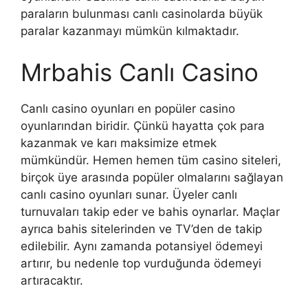
paraların bulunması canlı casinolarda büyük
paralar kazanmayı mümkün kılmaktadır.
Mrbahis Canlı Casino
Canlı casino oyunları en popüler casino
oyunlarından biridir. Çünkü hayatta çok para
kazanmak ve karı maksimize etmek
mümkündür. Hemen hemen tüm casino siteleri,
birçok üye arasında popüler olmalarını sağlayan
canlı casino oyunları sunar. Üyeler canlı
turnuvaları takip eder ve bahis oynarlar. Maçlar
ayrıca bahis sitelerinden ve TV’den de takip
edilebilir. Aynı zamanda potansiyel ödemeyi
artırır, bu nedenle top vurduğunda ödemeyi
artıracaktır.