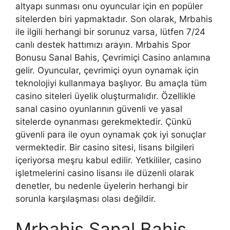
altyapı sunması onu oyuncular için en popüler
sitelerden biri yapmaktadır. Son olarak, Mrbahis
ile ilgili herhangi bir sorunuz varsa, lütfen 7/24
canlı destek hattımızı arayın. Mrbahis Spor
Bonusu Sanal Bahis, Çevrimiçi Casino anlamına
gelir. Oyuncular, çevrimiçi oyun oynamak için
teknolojiyi kullanmaya başlıyor. Bu amaçla tüm
casino siteleri üyelik oluşturmalıdır. Özellikle
sanal casino oyunlarının güvenli ve yasal
sitelerde oynanması gerekmektedir. Çünkü
güvenli para ile oyun oynamak çok iyi sonuçlar
vermektedir. Bir casino sitesi, lisans bilgileri
içeriyorsa meşru kabul edilir. Yetkililer, casino
işletmelerini casino lisansı ile düzenli olarak
denetler, bu nedenle üyelerin herhangi bir
sorunla karşılaşması olası değildir.
Mrbahis Sanal Bahis