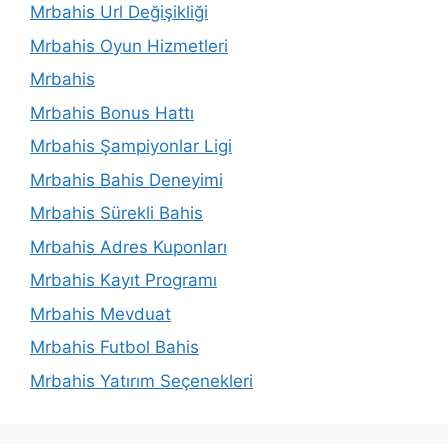
Mrbahis Url Değişikliği
Mrbahis Oyun Hizmetleri
Mrbahis
Mrbahis Bonus Hattı
Mrbahis Şampiyonlar Ligi
Mrbahis Bahis Deneyimi
Mrbahis Sürekli Bahis
Mrbahis Adres Kuponları
Mrbahis Kayıt Programı
Mrbahis Mevduat
Mrbahis Futbol Bahis
Mrbahis Yatırım Seçenekleri