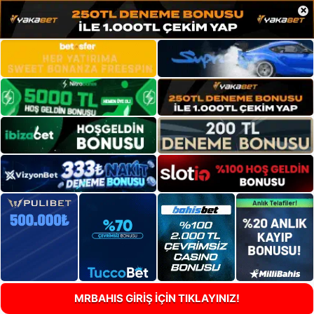
×
MRBAHIS GİRİŞ İÇİN TIKLAYINIZ!