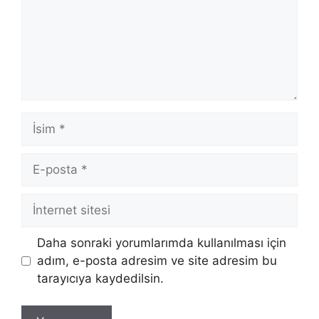
İsim
E-
posta
İnternet
sitesi
Daha sonraki yorumlarımda kullanılması için
adım, e-posta adresim ve site adresim bu
tarayıcıya kaydedilsin.