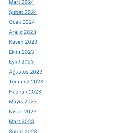
Mart 2024
Şubat 2024
Ocak 2024
Aralık 2023
Kasım 2023
Ekim 2023
Eylül 2023
Ağustos 2023
Temmuz 2023
Haziran 2023
Mayıs 2023
Nisan 2023
Mart 2023
Şubat 2023