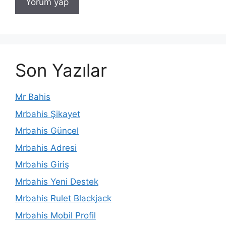
Son Yazılar
Mr Bahis
Mrbahis Şikayet
Mrbahis Güncel
Mrbahis Adresi
Mrbahis Giriş
Mrbahis Yeni Destek
Mrbahis Rulet Blackjack
Mrbahis Mobil Profil