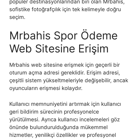
popüler destinasyonlarından biri olan Mrbahis,
sofistike fotoğrafçılık için tek kelimeyle doğru
seçim.
Mrbahis Spor Ödeme
Web Sitesine Erişim
Mrbahis web sitesine erişmek için geçerli bir
oturum açma adresi gereklidir. Erişim adresi,
çeşitli sistem yükseltmeleriyle değişebilir, ancak
oyuncuların erişmesi kolaydır.
Kullanıcı memnuniyetini artırmak için kullanıcı
geri bildirim sürecinin profesyonelce
yürütülmesi. Ayrıca kullanıcı incelemeleri göz
önünde bulundurulduğunda mükemmel
hizmetler, yenilikçi özellikler ve profesyonel