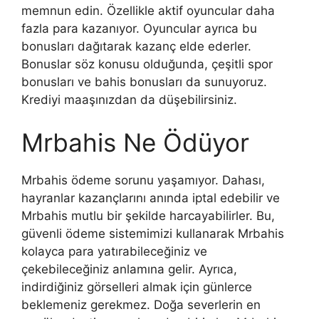
memnun edin. Özellikle aktif oyuncular daha
fazla para kazanıyor. Oyuncular ayrıca bu
bonusları dağıtarak kazanç elde ederler.
Bonuslar söz konusu olduğunda, çeşitli spor
bonusları ve bahis bonusları da sunuyoruz.
Krediyi maaşınızdan da düşebilirsiniz.
Mrbahis Ne Ödüyor
Mrbahis ödeme sorunu yaşamıyor. Dahası,
hayranlar kazançlarını anında iptal edebilir ve
Mrbahis mutlu bir şekilde harcayabilirler. Bu,
güvenli ödeme sistemimizi kullanarak Mrbahis
kolayca para yatırabileceğiniz ve
çekebileceğiniz anlamına gelir. Ayrıca,
indirdiğiniz görselleri almak için günlerce
beklemeniz gerekmez. Doğa severlerin en