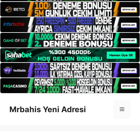
İçeriğe
atla
Mrbahis Yeni Adresi
Menü