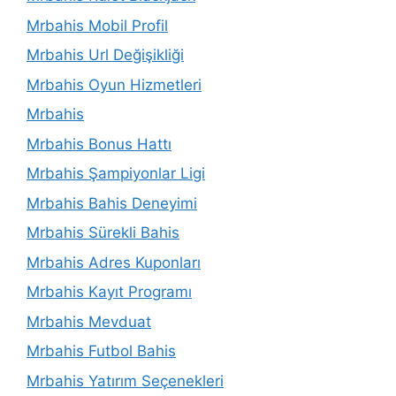
Mrbahis Mobil Profil
Mrbahis Url Değişikliği
Mrbahis Oyun Hizmetleri
Mrbahis
Mrbahis Bonus Hattı
Mrbahis Şampiyonlar Ligi
Mrbahis Bahis Deneyimi
Mrbahis Sürekli Bahis
Mrbahis Adres Kuponları
Mrbahis Kayıt Programı
Mrbahis Mevduat
Mrbahis Futbol Bahis
Mrbahis Yatırım Seçenekleri