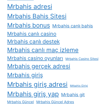
Mrbahis adresi
Mrbahis Bahis Sitesi
Mrbahis bonus
Mrbahis canlı bahis
Mrbahis canlı casino
Mrbahis canlı destek
Mrbahis canlı maç izleme
Mrbahis casino oyunları
Mrbahis Casino Sitesi
Mrbahis gerçek adresi
Mrbahis giriş
Mrbahis giriş adresi
Mrbahis Girişi
Mrbahis giriş yap
Mrbahis git
Mrbahis Güncel
Mrbahis Güncel Adres