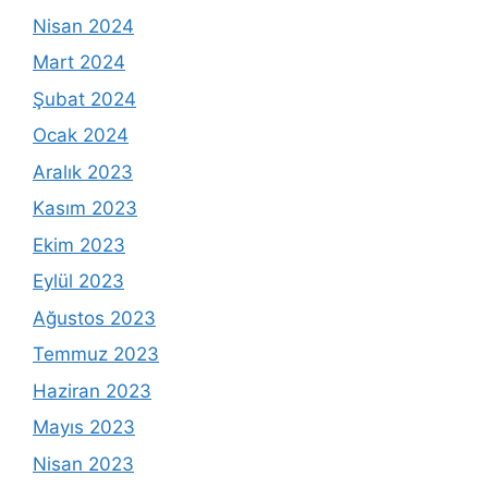
Nisan 2024
Mart 2024
Şubat 2024
Ocak 2024
Aralık 2023
Kasım 2023
Ekim 2023
Eylül 2023
Ağustos 2023
Temmuz 2023
Haziran 2023
Mayıs 2023
Nisan 2023