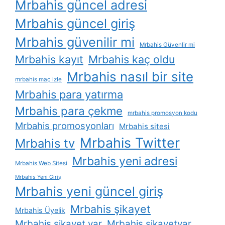
Mrbahis güncel adresi
Mrbahis güncel giriş
Mrbahis güvenilir mi
Mrbahis Güvenlir mi
Mrbahis kayıt
Mrbahis kaç oldu
Mrbahis nasıl bir site
mrbahis maç izle
Mrbahis para yatırma
Mrbahis para çekme
mrbahis promosyon kodu
Mrbahis promosyonları
Mrbahis sitesi
Mrbahis Twitter
Mrbahis tv
Mrbahis yeni adresi
Mrbahis Web Sitesi
Mrbahis Yeni Giriş
Mrbahis yeni güncel giriş
Mrbahis şikayet
Mrbahis Üyelik
Mrbahis şikayet var
Mrbahis şikayetvar