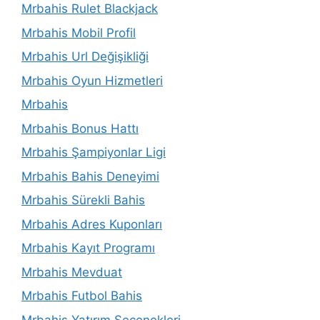
Mrbahis Rulet Blackjack
Mrbahis Mobil Profil
Mrbahis Url Değişikliği
Mrbahis Oyun Hizmetleri
Mrbahis
Mrbahis Bonus Hattı
Mrbahis Şampiyonlar Ligi
Mrbahis Bahis Deneyimi
Mrbahis Sürekli Bahis
Mrbahis Adres Kuponları
Mrbahis Kayıt Programı
Mrbahis Mevduat
Mrbahis Futbol Bahis
Mrbahis Yatırım Seçenekleri