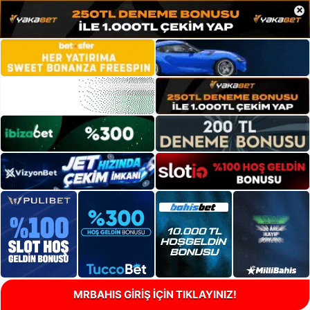
×
MRBAHIS GİRİŞ İÇİN TIKLAYINIZ!