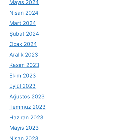
Mayıs 2024
Nisan 2024
Mart 2024
Şubat 2024
Ocak 2024
Aralık 2023
Kasım 2023
Ekim 2023
Eylül 2023
Ağustos 2023
Temmuz 2023
Haziran 2023
Mayıs 2023
Nisan 2023