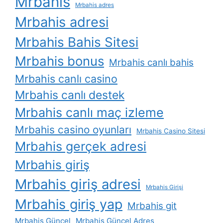
Mrbahis
Mrbahis adres
Mrbahis adresi
Mrbahis Bahis Sitesi
Mrbahis bonus
Mrbahis canlı bahis
Mrbahis canlı casino
Mrbahis canlı destek
Mrbahis canlı maç izleme
Mrbahis casino oyunları
Mrbahis Casino Sitesi
Mrbahis gerçek adresi
Mrbahis giriş
Mrbahis giriş adresi
Mrbahis Girişi
Mrbahis giriş yap
Mrbahis git
Mrbahis Güncel
Mrbahis Güncel Adres