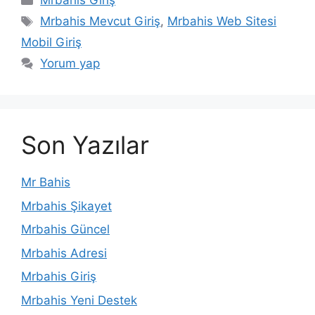
Mrbahis Giriş
Etiketler
Mrbahis Mevcut Giriş
,
Mrbahis Web Sitesi
Mobil Giriş
Yorum yap
Son Yazılar
Mr Bahis
Mrbahis Şikayet
Mrbahis Güncel
Mrbahis Adresi
Mrbahis Giriş
Mrbahis Yeni Destek