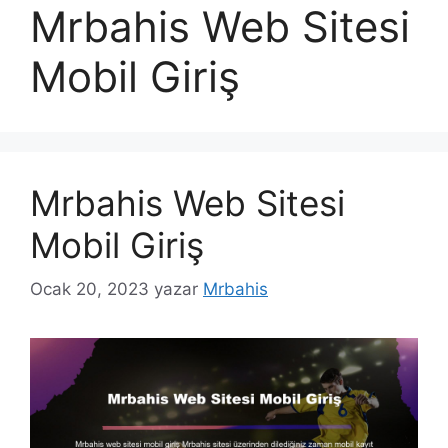
Mrbahis Web Sitesi
Mobil Giriş
Mrbahis Web Sitesi
Mobil Giriş
Ocak 20, 2023
yazar
Mrbahis