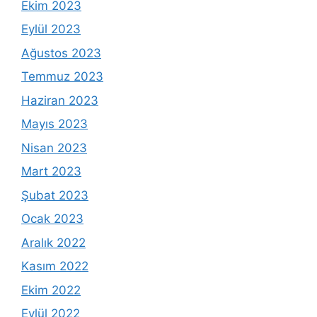
Ekim 2023
Eylül 2023
Ağustos 2023
Temmuz 2023
Haziran 2023
Mayıs 2023
Nisan 2023
Mart 2023
Şubat 2023
Ocak 2023
Aralık 2022
Kasım 2022
Ekim 2022
Eylül 2022