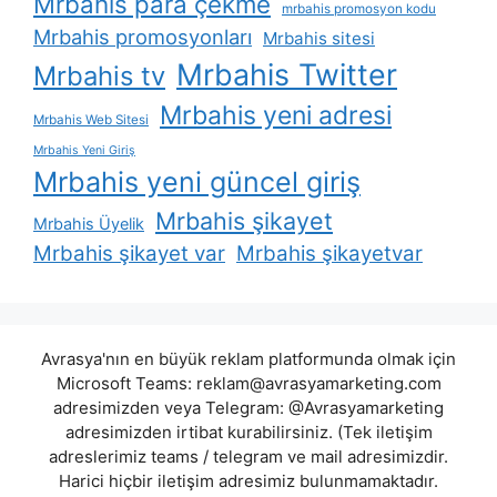
Mrbahis para çekme
mrbahis promosyon kodu
Mrbahis promosyonları
Mrbahis sitesi
Mrbahis Twitter
Mrbahis tv
Mrbahis yeni adresi
Mrbahis Web Sitesi
Mrbahis Yeni Giriş
Mrbahis yeni güncel giriş
Mrbahis şikayet
Mrbahis Üyelik
Mrbahis şikayet var
Mrbahis şikayetvar
Avrasya'nın en büyük reklam platformunda olmak için
Microsoft Teams:
reklam@avrasyamarketing.com
adresimizden veya Telegram: @Avrasyamarketing
adresimizden irtibat kurabilirsiniz. (Tek iletişim
adreslerimiz teams / telegram ve mail adresimizdir.
Harici hiçbir iletişim adresimiz bulunmamaktadır.