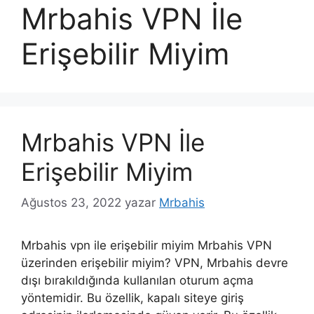
Mrbahis VPN İle
Erişebilir Miyim
Mrbahis VPN İle
Erişebilir Miyim
Ağustos 23, 2022
yazar
Mrbahis
Mrbahis vpn ile erişebilir miyim Mrbahis VPN
üzerinden erişebilir miyim? VPN, Mrbahis devre
dışı bırakıldığında kullanılan oturum açma
yöntemidir. Bu özellik, kapalı siteye giriş