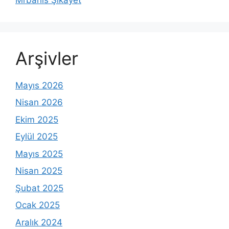
Arşivler
Mayıs 2026
Nisan 2026
Ekim 2025
Eylül 2025
Mayıs 2025
Nisan 2025
Şubat 2025
Ocak 2025
Aralık 2024