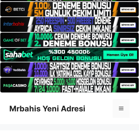
İçeriğe
atla
Mrbahis Yeni Adresi
Menü