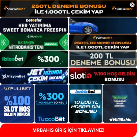
×
MRBAHIS GİRİŞ İÇİN TIKLAYINIZ!