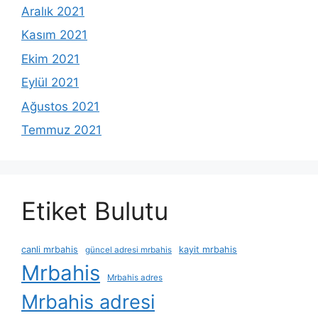
Aralık 2021
Kasım 2021
Ekim 2021
Eylül 2021
Ağustos 2021
Temmuz 2021
Etiket Bulutu
canli mrbahis
kayit mrbahis
güncel adresi mrbahis
Mrbahis
Mrbahis adres
Mrbahis adresi