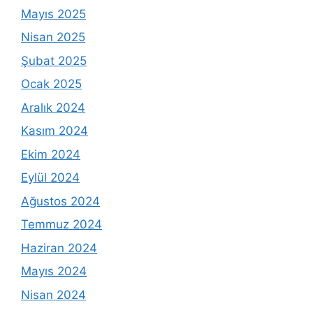
Mayıs 2025
Nisan 2025
Şubat 2025
Ocak 2025
Aralık 2024
Kasım 2024
Ekim 2024
Eylül 2024
Ağustos 2024
Temmuz 2024
Haziran 2024
Mayıs 2024
Nisan 2024