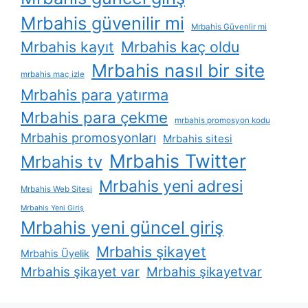
Mrbahis güvenilir mi
Mrbahis Güvenlir mi
Mrbahis kayıt
Mrbahis kaç oldu
Mrbahis nasıl bir site
mrbahis maç izle
Mrbahis para yatırma
Mrbahis para çekme
mrbahis promosyon kodu
Mrbahis promosyonları
Mrbahis sitesi
Mrbahis Twitter
Mrbahis tv
Mrbahis yeni adresi
Mrbahis Web Sitesi
Mrbahis Yeni Giriş
Mrbahis yeni güncel giriş
Mrbahis şikayet
Mrbahis Üyelik
Mrbahis şikayet var
Mrbahis şikayetvar