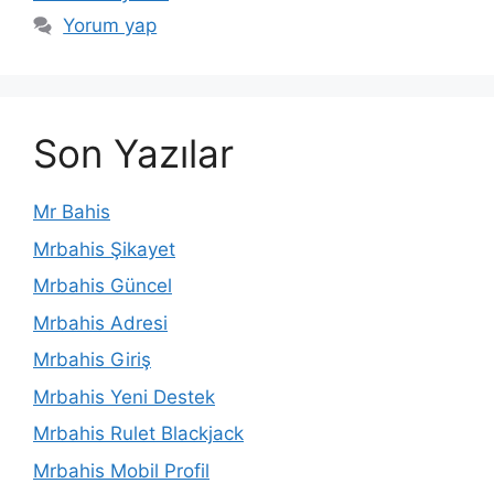
Yorum yap
Son Yazılar
Mr Bahis
Mrbahis Şikayet
Mrbahis Güncel
Mrbahis Adresi
Mrbahis Giriş
Mrbahis Yeni Destek
Mrbahis Rulet Blackjack
Mrbahis Mobil Profil