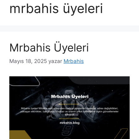
mrbahis üyeleri
Mrbahis Üyeleri
Mayıs 18, 2025
yazar
Mrbahis