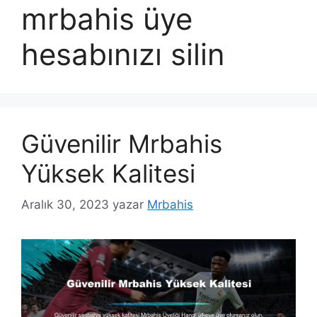
mrbahis üye
hesabınızı silin
Güvenilir Mrbahis
Yüksek Kalitesi
Aralık 30, 2023
yazar
Mrbahis