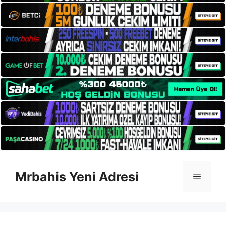
İçeriğe
atla
Mrbahis Yeni Adresi
Menü