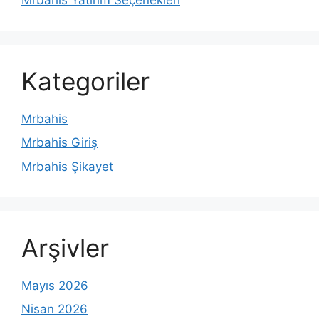
Kategoriler
Mrbahis
Mrbahis Giriş
Mrbahis Şikayet
Arşivler
Mayıs 2026
Nisan 2026