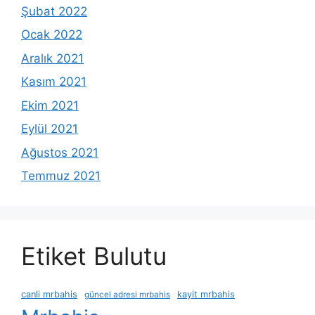
Şubat 2022
Ocak 2022
Aralık 2021
Kasım 2021
Ekim 2021
Eylül 2021
Ağustos 2021
Temmuz 2021
Etiket Bulutu
canli mrbahis
kayit mrbahis
güncel adresi mrbahis