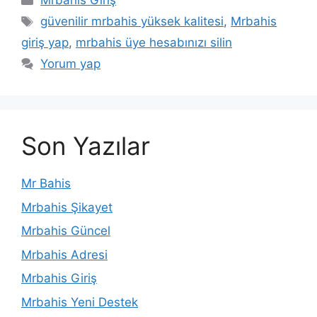
Mrbahis Giriş
Etiketler
güvenilir mrbahis yüksek kalitesi
,
Mrbahis
giriş yap
,
mrbahis üye hesabınızı silin
Yorum yap
Son Yazılar
Mr Bahis
Mrbahis Şikayet
Mrbahis Güncel
Mrbahis Adresi
Mrbahis Giriş
Mrbahis Yeni Destek