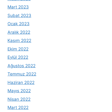
Mart 2023
Şubat 2023
Ocak 2023
Aralık 2022
Kasım 2022
Ekim 2022
Eylül 2022
Ağustos 2022
Temmuz 2022
Haziran 2022
Mayıs 2022
Nisan 2022
Mart 2022