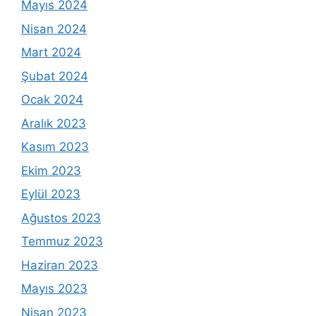
Mayıs 2024
Nisan 2024
Mart 2024
Şubat 2024
Ocak 2024
Aralık 2023
Kasım 2023
Ekim 2023
Eylül 2023
Ağustos 2023
Temmuz 2023
Haziran 2023
Mayıs 2023
Nisan 2023