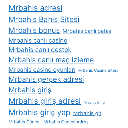
Mrbahis adresi
Mrbahis Bahis Sitesi
Mrbahis bonus
Mrbahis canlı bahis
Mrbahis canlı casino
Mrbahis canlı destek
Mrbahis canlı maç izleme
Mrbahis casino oyunları
Mrbahis Casino Sitesi
Mrbahis gerçek adresi
Mrbahis giriş
Mrbahis giriş adresi
Mrbahis Girişi
Mrbahis giriş yap
Mrbahis git
Mrbahis Güncel
Mrbahis Güncel Adres