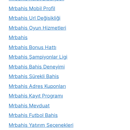
Mrbahis Mobil Profil
Mrbahis Url Değişikliği
Mrbahis Oyun Hizmetleri
Mrbahis
Mrbahis Bonus Hattı
Mrbahis Şampiyonlar Ligi
Mrbahis Bahis Deneyimi
Mrbahis Sürekli Bahis
Mrbahis Adres Kuponları
Mrbahis Kayıt Programı
Mrbahis Mevduat
Mrbahis Futbol Bahis
Mrbahis Yatırım Seçenekleri