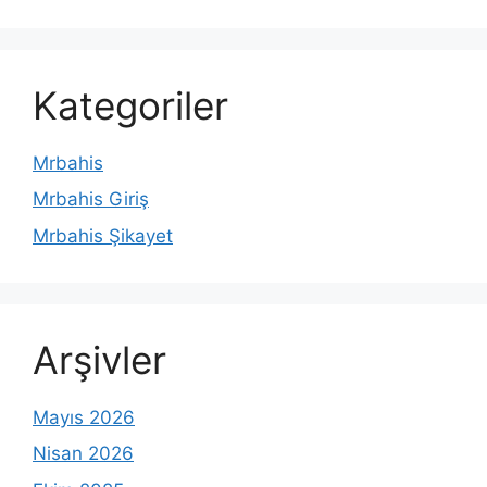
Kategoriler
Mrbahis
Mrbahis Giriş
Mrbahis Şikayet
Arşivler
Mayıs 2026
Nisan 2026