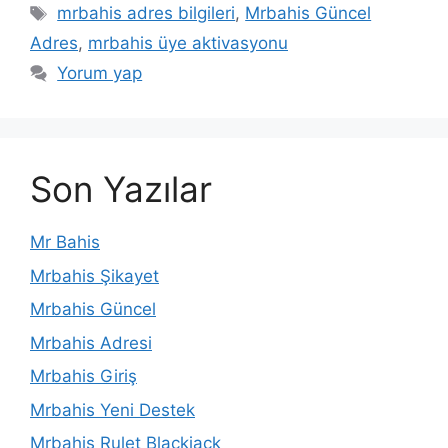
Etiketler
mrbahis adres bilgileri
,
Mrbahis Güncel
Adres
,
mrbahis üye aktivasyonu
Yorum yap
Son Yazılar
Mr Bahis
Mrbahis Şikayet
Mrbahis Güncel
Mrbahis Adresi
Mrbahis Giriş
Mrbahis Yeni Destek
Mrbahis Rulet Blackjack