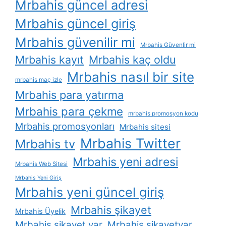
Mrbahis güncel adresi
Mrbahis güncel giriş
Mrbahis güvenilir mi
Mrbahis Güvenlir mi
Mrbahis kayıt
Mrbahis kaç oldu
Mrbahis nasıl bir site
mrbahis maç izle
Mrbahis para yatırma
Mrbahis para çekme
mrbahis promosyon kodu
Mrbahis promosyonları
Mrbahis sitesi
Mrbahis Twitter
Mrbahis tv
Mrbahis yeni adresi
Mrbahis Web Sitesi
Mrbahis Yeni Giriş
Mrbahis yeni güncel giriş
Mrbahis şikayet
Mrbahis Üyelik
Mrbahis şikayet var
Mrbahis şikayetvar