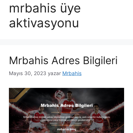
mrbahis üye
aktivasyonu
Mrbahis Adres Bilgileri
Mayıs 30, 2023
yazar
Mrbahis