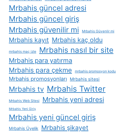
Mrbahis güncel adresi
Mrbahis güncel giriş
Mrbahis güvenilir mi
Mrbahis Güvenlir mi
Mrbahis kayıt
Mrbahis kaç oldu
Mrbahis nasıl bir site
mrbahis maç izle
Mrbahis para yatırma
Mrbahis para çekme
mrbahis promosyon kodu
Mrbahis promosyonları
Mrbahis sitesi
Mrbahis Twitter
Mrbahis tv
Mrbahis yeni adresi
Mrbahis Web Sitesi
Mrbahis Yeni Giriş
Mrbahis yeni güncel giriş
Mrbahis şikayet
Mrbahis Üyelik