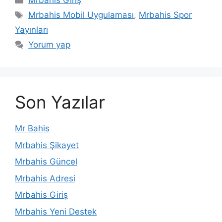
Mrbahis Giriş
Etiketler
Mrbahis Mobil Uygulaması
,
Mrbahis Spor
Yayınları
Yorum yap
Son Yazılar
Mr Bahis
Mrbahis Şikayet
Mrbahis Güncel
Mrbahis Adresi
Mrbahis Giriş
Mrbahis Yeni Destek