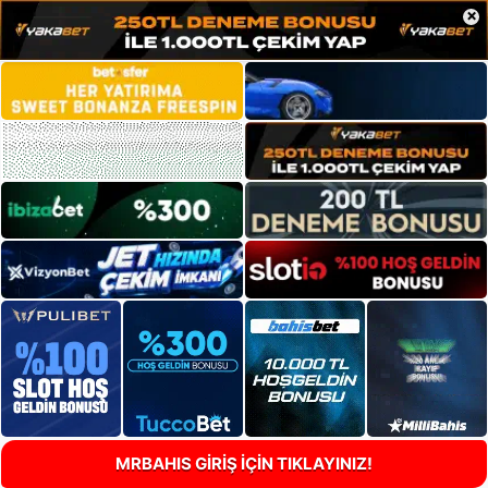
×
MRBAHIS GİRİŞ İÇİN TIKLAYINIZ!