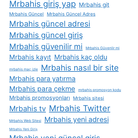
Mrbahis giriş yap
Mrbahis git
Mrbahis Güncel
Mrbahis Güncel Adres
Mrbahis güncel adresi
Mrbahis güncel giriş
Mrbahis güvenilir mi
Mrbahis Güvenlir mi
Mrbahis kayıt
Mrbahis kaç oldu
Mrbahis nasıl bir site
mrbahis maç izle
Mrbahis para yatırma
Mrbahis para çekme
mrbahis promosyon kodu
Mrbahis promosyonları
Mrbahis sitesi
Mrbahis Twitter
Mrbahis tv
Mrbahis yeni adresi
Mrbahis Web Sitesi
Mrbahis Yeni Giriş