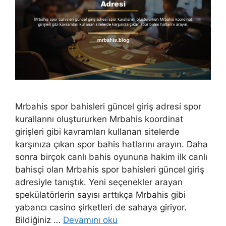
Mrbahis spor bahisleri güncel giriş adresi spor
kurallarını oluştururken Mrbahis koordinat
girişleri gibi kavramları kullanan sitelerde
karşınıza çıkan spor bahis hatlarını arayın. Daha
sonra birçok canlı bahis oyununa hakim ilk canlı
bahisçi olan Mrbahis spor bahisleri güncel giriş
adresiyle tanıştık. Yeni seçenekler arayan
spekülatörlerin sayısı arttıkça Mrbahis gibi
yabancı casino şirketleri de sahaya giriyor.
Bildiğiniz …
Devamını oku