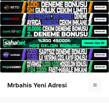
İçeriğe
atla
Mrbahis Yeni Adresi
Menü