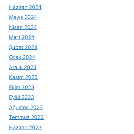
Haziran 2024
Mayıs 2024
Nisan 2024
Mart 2024
Şubat 2024
Ocak 2024
Aralık 2023
Kasım 2023
Ekim 2023
Eylül 2023
Ağustos 2023
Temmuz 2023
Haziran 2023