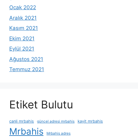
Ocak 2022
Aralık 2021
Kasım 2021
Ekim 2021
Eylül 2021
Ağustos 2021
Temmuz 2021
Etiket Bulutu
canli mrbahis
kayit mrbahis
güncel adresi mrbahis
Mrbahis
Mrbahis adres