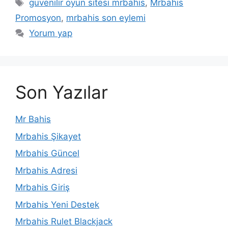
Etiketler
güvenilir oyun sitesi mrbahis
,
Mrbahis
Promosyon
,
mrbahis son eylemi
Yorum yap
Son Yazılar
Mr Bahis
Mrbahis Şikayet
Mrbahis Güncel
Mrbahis Adresi
Mrbahis Giriş
Mrbahis Yeni Destek
Mrbahis Rulet Blackjack