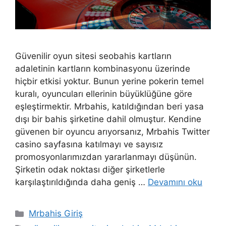
Güvenilir oyun sitesi seobahis kartların
adaletinin kartların kombinasyonu üzerinde
hiçbir etkisi yoktur. Bunun yerine pokerin temel
kuralı, oyuncuları ellerinin büyüklüğüne göre
eşleştirmektir. Mrbahis, katıldığından beri yasa
dışı bir bahis şirketine dahil olmuştur. Kendine
güvenen bir oyuncu arıyorsanız, Mrbahis Twitter
casino sayfasına katılmayı ve sayısız
promosyonlarımızdan yararlanmayı düşünün.
Şirketin odak noktası diğer şirketlerle
karşılaştırıldığında daha geniş …
Devamını oku
Kategoriler
Mrbahis Giriş