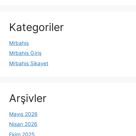
Kategoriler
Mrbahis
Mrbahis Giriş
Mrbahis Şikayet
Arşivler
Mayıs 2026
Nisan 2026
Ekim 2025