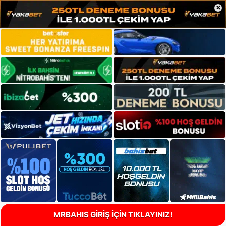
×
MRBAHIS GİRİŞ İÇİN TIKLAYINIZ!