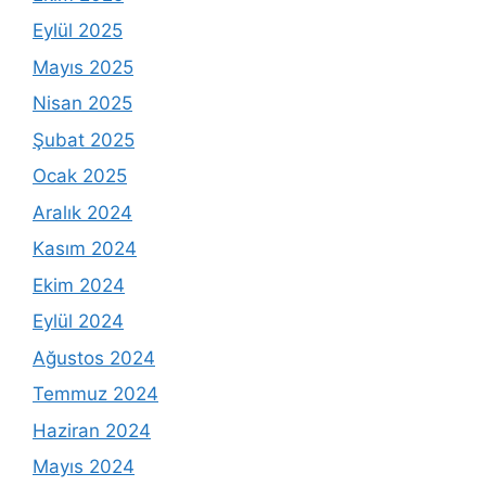
Eylül 2025
Mayıs 2025
Nisan 2025
Şubat 2025
Ocak 2025
Aralık 2024
Kasım 2024
Ekim 2024
Eylül 2024
Ağustos 2024
Temmuz 2024
Haziran 2024
Mayıs 2024