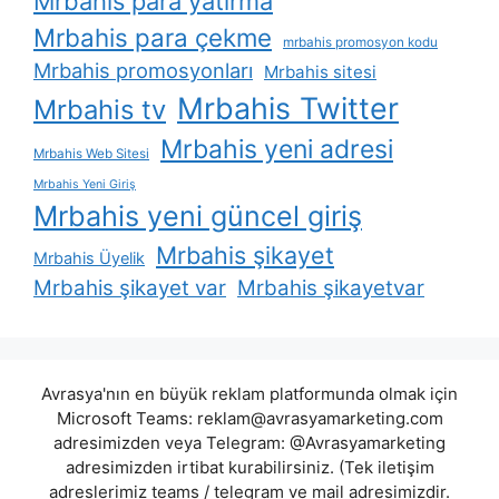
Mrbahis para yatırma
Mrbahis para çekme
mrbahis promosyon kodu
Mrbahis promosyonları
Mrbahis sitesi
Mrbahis Twitter
Mrbahis tv
Mrbahis yeni adresi
Mrbahis Web Sitesi
Mrbahis Yeni Giriş
Mrbahis yeni güncel giriş
Mrbahis şikayet
Mrbahis Üyelik
Mrbahis şikayet var
Mrbahis şikayetvar
Avrasya'nın en büyük reklam platformunda olmak için
Microsoft Teams:
reklam@avrasyamarketing.com
adresimizden veya Telegram: @Avrasyamarketing
adresimizden irtibat kurabilirsiniz. (Tek iletişim
adreslerimiz teams / telegram ve mail adresimizdir.