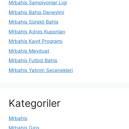
Mrbahis Şampiyonlar Ligi
Mrbahis Bahis Deneyimi
Mrbahis Sürekli Bahis
Mrbahis Adres Kuponları
Mrbahis Kayıt Programı
Mrbahis Mevduat
Mrbahis Futbol Bahis
Mrbahis Yatırım Seçenekleri
Kategoriler
Mrbahis
Mrbahis Giriş