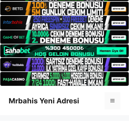
İçeriğe
atla
Mrbahis Yeni Adresi
Menü