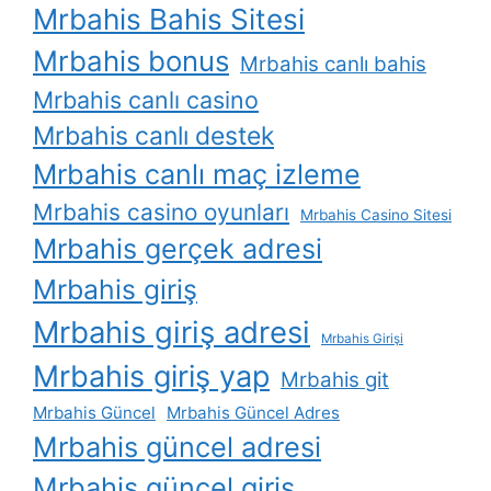
Mrbahis Bahis Sitesi
Mrbahis bonus
Mrbahis canlı bahis
Mrbahis canlı casino
Mrbahis canlı destek
Mrbahis canlı maç izleme
Mrbahis casino oyunları
Mrbahis Casino Sitesi
Mrbahis gerçek adresi
Mrbahis giriş
Mrbahis giriş adresi
Mrbahis Girişi
Mrbahis giriş yap
Mrbahis git
Mrbahis Güncel
Mrbahis Güncel Adres
Mrbahis güncel adresi
Mrbahis güncel giriş