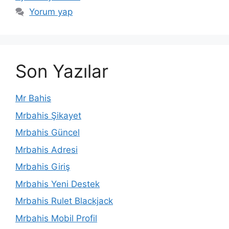
Yorum yap
Son Yazılar
Mr Bahis
Mrbahis Şikayet
Mrbahis Güncel
Mrbahis Adresi
Mrbahis Giriş
Mrbahis Yeni Destek
Mrbahis Rulet Blackjack
Mrbahis Mobil Profil