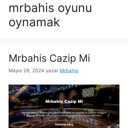
mrbahis oyunu
oynamak
Mrbahis Cazip Mi
Mayıs 29, 2024
yazar
Mrbahis