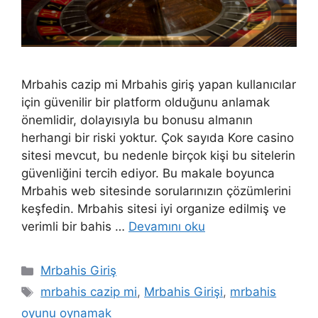
Mrbahis cazip mi Mrbahis giriş yapan kullanıcılar
için güvenilir bir platform olduğunu anlamak
önemlidir, dolayısıyla bu bonusu almanın
herhangi bir riski yoktur. Çok sayıda Kore casino
sitesi mevcut, bu nedenle birçok kişi bu sitelerin
güvenliğini tercih ediyor. Bu makale boyunca
Mrbahis web sitesinde sorularınızın çözümlerini
keşfedin. Mrbahis sitesi iyi organize edilmiş ve
verimli bir bahis …
Devamını oku
Kategoriler
Mrbahis Giriş
Etiketler
mrbahis cazip mi
,
Mrbahis Girişi
,
mrbahis
oyunu oynamak