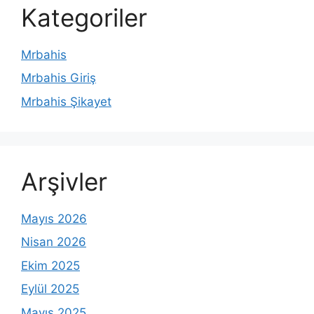
Kategoriler
Mrbahis
Mrbahis Giriş
Mrbahis Şikayet
Arşivler
Mayıs 2026
Nisan 2026
Ekim 2025
Eylül 2025
Mayıs 2025