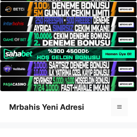
İçeriğe
atla
Mrbahis Yeni Adresi
Menü