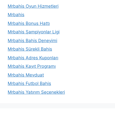
Mrbahis Oyun Hizmetleri
Mrbahis
Mrbahis Bonus Hattı
Mrbahis Şampiyonlar Ligi
Mrbahis Bahis Deneyimi
Mrbahis Sürekli Bahis
Mrbahis Adres Kuponları
Mrbahis Kayıt Programı
Mrbahis Mevduat
Mrbahis Futbol Bahis
Mrbahis Yatırım Seçenekleri