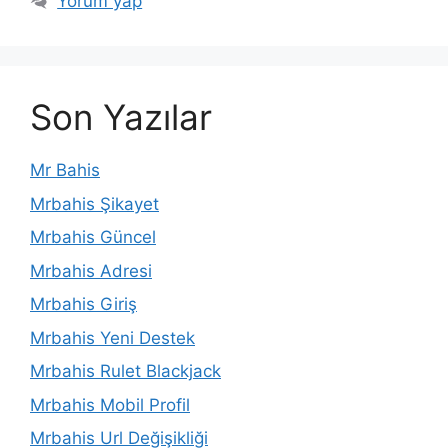
Yorum yap
Son Yazılar
Mr Bahis
Mrbahis Şikayet
Mrbahis Güncel
Mrbahis Adresi
Mrbahis Giriş
Mrbahis Yeni Destek
Mrbahis Rulet Blackjack
Mrbahis Mobil Profil
Mrbahis Url Değişikliği