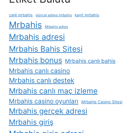
canli mrbahis
kayit mrbahis
güncel adresi mrbahis
Mrbahis
Mrbahis adres
Mrbahis adresi
Mrbahis Bahis Sitesi
Mrbahis bonus
Mrbahis canlı bahis
Mrbahis canlı casino
Mrbahis canlı destek
Mrbahis canlı maç izleme
Mrbahis casino oyunları
Mrbahis Casino Sitesi
Mrbahis gerçek adresi
Mrbahis giriş