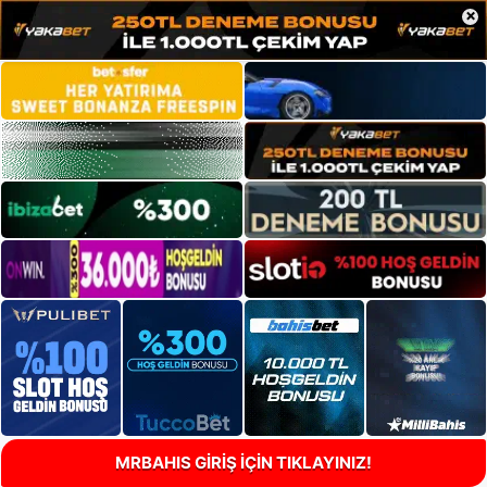
×
MRBAHIS GİRİŞ İÇİN TIKLAYINIZ!