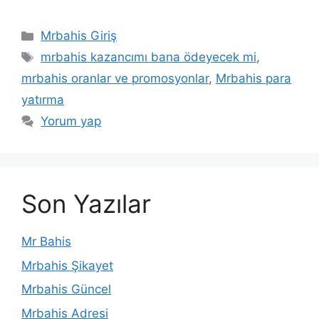
Kategoriler
Mrbahis Giriş
Etiketler
mrbahis kazancımı bana ödeyecek mi
,
mrbahis oranlar ve promosyonlar
,
Mrbahis para
yatırma
Yorum yap
Son Yazılar
Mr Bahis
Mrbahis Şikayet
Mrbahis Güncel
Mrbahis Adresi