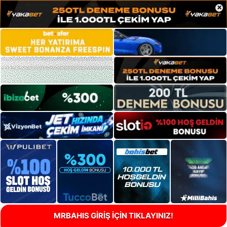
×
MRBAHIS GİRİŞ İÇİN TIKLAYINIZ!