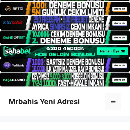
İçeriğe
atla
Mrbahis Yeni Adresi
Menü