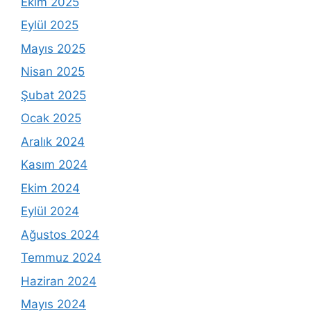
Ekim 2025
Eylül 2025
Mayıs 2025
Nisan 2025
Şubat 2025
Ocak 2025
Aralık 2024
Kasım 2024
Ekim 2024
Eylül 2024
Ağustos 2024
Temmuz 2024
Haziran 2024
Mayıs 2024