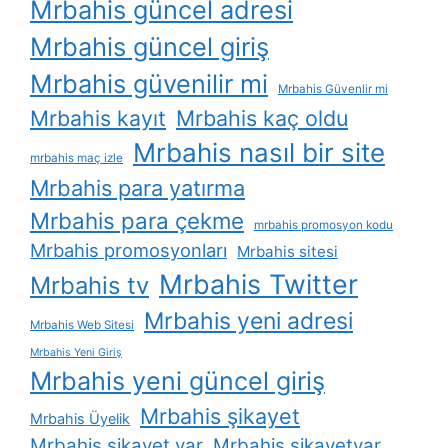
Mrbahis güncel adresi
Mrbahis güncel giriş
Mrbahis güvenilir mi
Mrbahis Güvenlir mi
Mrbahis kayıt
Mrbahis kaç oldu
Mrbahis nasıl bir site
mrbahis maç izle
Mrbahis para yatırma
Mrbahis para çekme
mrbahis promosyon kodu
Mrbahis promosyonları
Mrbahis sitesi
Mrbahis Twitter
Mrbahis tv
Mrbahis yeni adresi
Mrbahis Web Sitesi
Mrbahis Yeni Giriş
Mrbahis yeni güncel giriş
Mrbahis şikayet
Mrbahis Üyelik
Mrbahis şikayet var
Mrbahis şikayetvar