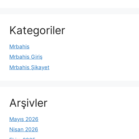
Kategoriler
Mrbahis
Mrbahis Giriş
Mrbahis Şikayet
Arşivler
Mayıs 2026
Nisan 2026