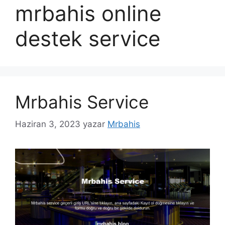
mrbahis online
destek service
Mrbahis Service
Haziran 3, 2023
yazar
Mrbahis