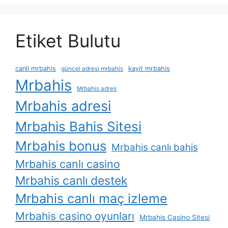
Etiket Bulutu
canli mrbahis
kayit mrbahis
güncel adresi mrbahis
Mrbahis
Mrbahis adres
Mrbahis adresi
Mrbahis Bahis Sitesi
Mrbahis bonus
Mrbahis canlı bahis
Mrbahis canlı casino
Mrbahis canlı destek
Mrbahis canlı maç izleme
Mrbahis casino oyunları
Mrbahis Casino Sitesi