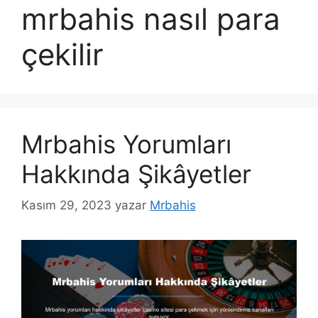
mrbahis nasıl para
çekilir
Mrbahis Yorumları
Hakkında Şikâyetler
Kasım 29, 2023
yazar
Mrbahis