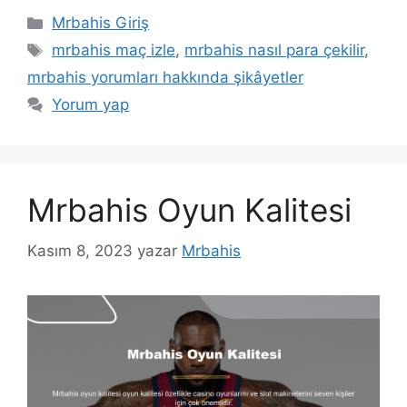
Kategoriler
Mrbahis Giriş
Etiketler
mrbahis maç izle
,
mrbahis nasıl para çekilir
,
mrbahis yorumları hakkında şikâyetler
Yorum yap
Mrbahis Oyun Kalitesi
Kasım 8, 2023
yazar
Mrbahis