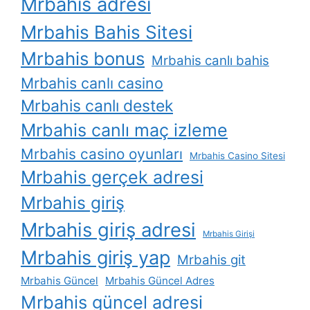
Mrbahis adresi
Mrbahis Bahis Sitesi
Mrbahis bonus
Mrbahis canlı bahis
Mrbahis canlı casino
Mrbahis canlı destek
Mrbahis canlı maç izleme
Mrbahis casino oyunları
Mrbahis Casino Sitesi
Mrbahis gerçek adresi
Mrbahis giriş
Mrbahis giriş adresi
Mrbahis Girişi
Mrbahis giriş yap
Mrbahis git
Mrbahis Güncel
Mrbahis Güncel Adres
Mrbahis güncel adresi