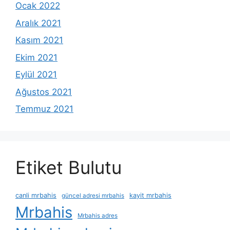
Ocak 2022
Aralık 2021
Kasım 2021
Ekim 2021
Eylül 2021
Ağustos 2021
Temmuz 2021
Etiket Bulutu
canli mrbahis
kayit mrbahis
güncel adresi mrbahis
Mrbahis
Mrbahis adres