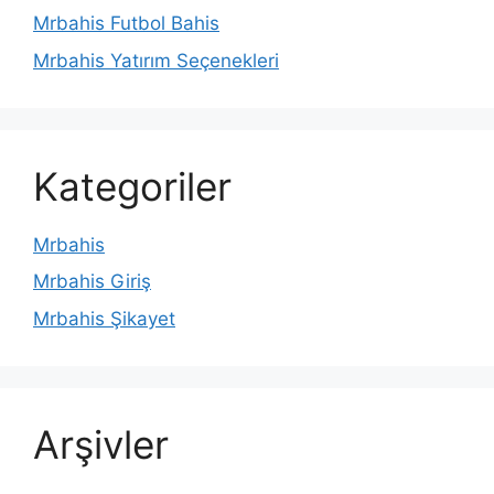
Mrbahis Futbol Bahis
Mrbahis Yatırım Seçenekleri
Kategoriler
Mrbahis
Mrbahis Giriş
Mrbahis Şikayet
Arşivler