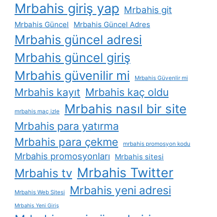
Mrbahis giriş yap
Mrbahis git
Mrbahis Güncel
Mrbahis Güncel Adres
Mrbahis güncel adresi
Mrbahis güncel giriş
Mrbahis güvenilir mi
Mrbahis Güvenlir mi
Mrbahis kayıt
Mrbahis kaç oldu
Mrbahis nasıl bir site
mrbahis maç izle
Mrbahis para yatırma
Mrbahis para çekme
mrbahis promosyon kodu
Mrbahis promosyonları
Mrbahis sitesi
Mrbahis Twitter
Mrbahis tv
Mrbahis yeni adresi
Mrbahis Web Sitesi
Mrbahis Yeni Giriş