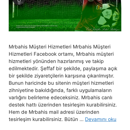
Mrbahis Müşteri Hizmetleri Mrbahis Müşteri
Hizmetleri Facebook ortamı, Mrbahis müşteri
hizmetleri yönünden hazırlanmış ve takip
edilmektedir. Şeffaf bir şekilde, paylaşıma açık
bir şekilde ziyaretçilerin karşısına çıkarılmıştır.
Bunun haricinde bu sitenin müşteri hizmetleri
zihniyetine bakıldığında, farklı uygulamaların
varlığını belirleme edeceksiniz. Mrbahis canlı
destek hattı üzerinden tesirleşim kurabilirsiniz.
Hem de Mrbahis mail adresi üzerinden
tesirleşim kurabilirsiniz. Bütün …
Devamını oku