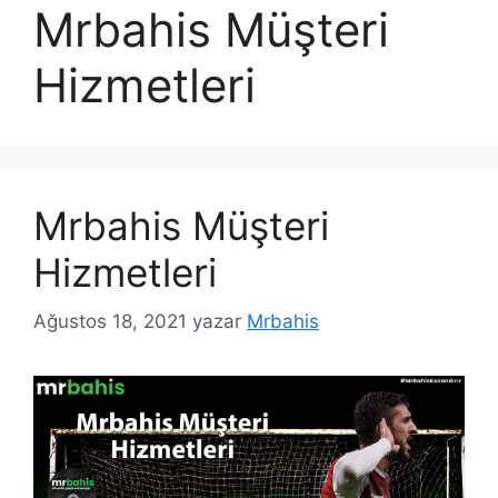
Mrbahis Müşteri
Hizmetleri
Mrbahis Müşteri
Hizmetleri
Ağustos 18, 2021
yazar
Mrbahis