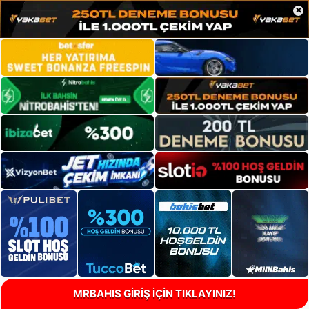
×
MRBAHIS GİRİŞ İÇİN TIKLAYINIZ!