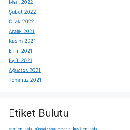
Mart 2022
Şubat 2022
Ocak 2022
Aralık 2021
Kasım 2021
Ekim 2021
Eylül 2021
Ağustos 2021
Temmuz 2021
Etiket Bulutu
canli mrbahis
kayit mrbahis
güncel adresi mrbahis