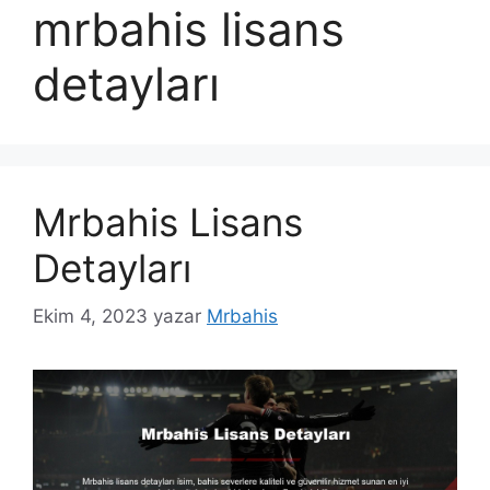
mrbahis lisans
detayları
Mrbahis Lisans
Detayları
Ekim 4, 2023
yazar
Mrbahis