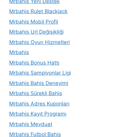
Mrbahis Yeni Destek
Mrbahis Rulet Blackjack
Mrbahis Mobil Profil
Mrbahis Url Değişikliği
Mrbahis Oyun Hizmetleri
Mrbahis
Mrbahis Bonus Hattı
Mrbahis Şampiyonlar Ligi
Mrbahis Bahis Deneyimi
Mrbahis Sürekli Bahis
Mrbahis Adres Kuponları
Mrbahis Kayıt Programı
Mrbahis Mevduat
Mrbahis Futbol Bahis