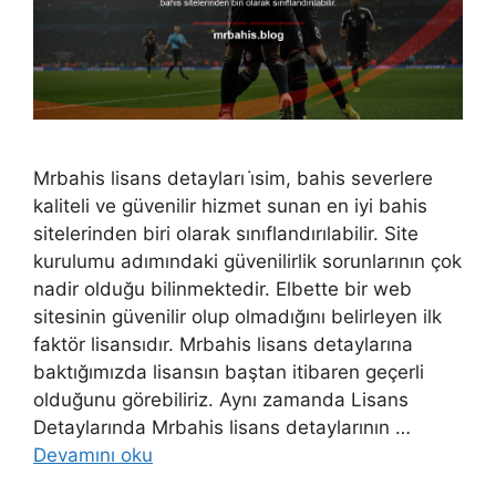
Mrbahis lisans detayları i̇sim, bahis severlere
kaliteli ve güvenilir hizmet sunan en iyi bahis
sitelerinden biri olarak sınıflandırılabilir. Site
kurulumu adımındaki güvenilirlik sorunlarının çok
nadir olduğu bilinmektedir. Elbette bir web
sitesinin güvenilir olup olmadığını belirleyen ilk
faktör lisansıdır. Mrbahis lisans detaylarına
baktığımızda lisansın baştan itibaren geçerli
olduğunu görebiliriz. Aynı zamanda Lisans
Detaylarında Mrbahis lisans detaylarının …
Devamını oku