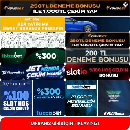
×
MRBAHIS GİRİŞ İÇİN TIKLAYINIZ!