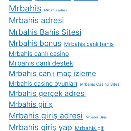
Mrbahis
Mrbahis adres
Mrbahis adresi
Mrbahis Bahis Sitesi
Mrbahis bonus
Mrbahis canlı bahis
Mrbahis canlı casino
Mrbahis canlı destek
Mrbahis canlı maç izleme
Mrbahis casino oyunları
Mrbahis Casino Sitesi
Mrbahis gerçek adresi
Mrbahis giriş
Mrbahis giriş adresi
Mrbahis Girişi
Mrbahis giriş yap
Mrbahis git