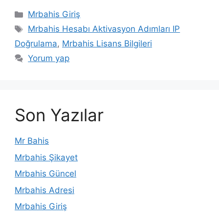
Kategoriler
Mrbahis Giriş
Etiketler
Mrbahis Hesabı Aktivasyon Adımları IP
Doğrulama
,
Mrbahis Lisans Bilgileri
Yorum yap
Son Yazılar
Mr Bahis
Mrbahis Şikayet
Mrbahis Güncel
Mrbahis Adresi
Mrbahis Giriş