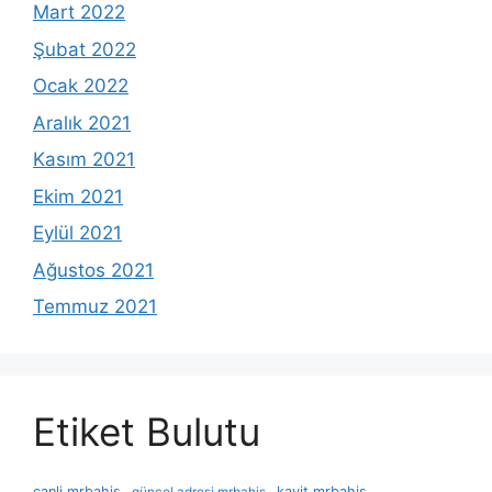
Mart 2022
Şubat 2022
Ocak 2022
Aralık 2021
Kasım 2021
Ekim 2021
Eylül 2021
Ağustos 2021
Temmuz 2021
Etiket Bulutu
canli mrbahis
kayit mrbahis