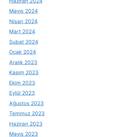
Haziran 2024
Mayıs 2024
Nisan 2024
Mart 2024
Şubat 2024
Ocak 2024
Aralık 2023
Kasım 2023
Ekim 2023
Eylül 2023
Ağustos 2023
Temmuz 2023
Haziran 2023
Mayıs 2023