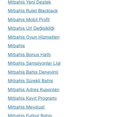
Mrbahis Yeni Destek
Mrbahis Rulet Blackjack
Mrbahis Mobil Profil
Mrbahis Url Değişikliği
Mrbahis Oyun Hizmetleri
Mrbahis
Mrbahis Bonus Hattı
Mrbahis Şampiyonlar Ligi
Mrbahis Bahis Deneyimi
Mrbahis Sürekli Bahis
Mrbahis Adres Kuponları
Mrbahis Kayıt Programı
Mrbahis Mevduat
Mrbahis Futbol Bahis