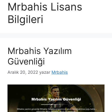
Mrbahis Lisans
Bilgileri
Mrbahis Yazılım
Güvenliği
Aralık 20, 2022
yazar
Mrbahis