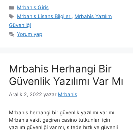
Kategoriler
Mrbahis Giriş
Etiketler
Mrbahis Lisans Bilgileri
,
Mrbahis Yazılım
Güvenliği
Yorum yap
Mrbahis Herhangi Bir
Güvenlik Yazılımı Var Mı
Aralık 2, 2022
yazar
Mrbahis
Mrbahis herhangi bir güvenlik yazılımı var mı
Mrbahis vakit geçiren casino tutkunları için
yazılım güvenliği var mı, sitede hızlı ve güvenli