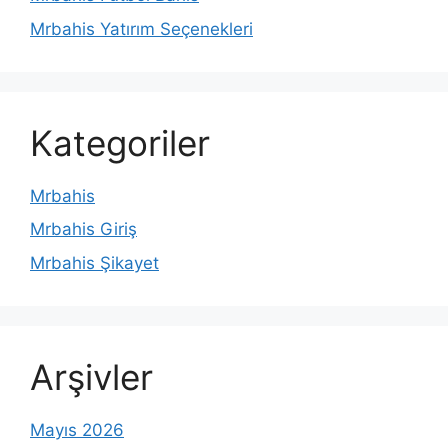
Mrbahis Yatırım Seçenekleri
Kategoriler
Mrbahis
Mrbahis Giriş
Mrbahis Şikayet
Arşivler
Mayıs 2026