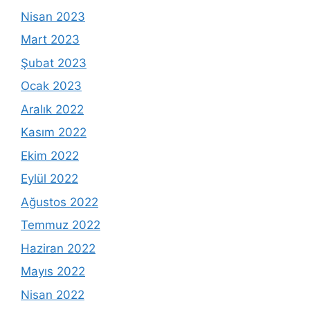
Nisan 2023
Mart 2023
Şubat 2023
Ocak 2023
Aralık 2022
Kasım 2022
Ekim 2022
Eylül 2022
Ağustos 2022
Temmuz 2022
Haziran 2022
Mayıs 2022
Nisan 2022