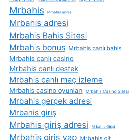
güncel adresi mrbahis
Mrbahis
Mrbahis adres
Mrbahis adresi
Mrbahis Bahis Sitesi
Mrbahis bonus
Mrbahis canlı bahis
Mrbahis canlı casino
Mrbahis canlı destek
Mrbahis canlı maç izleme
Mrbahis casino oyunları
Mrbahis Casino Sitesi
Mrbahis gerçek adresi
Mrbahis giriş
Mrbahis giriş adresi
Mrbahis Girişi
Mrbahis giriş yap
Mrbahis git