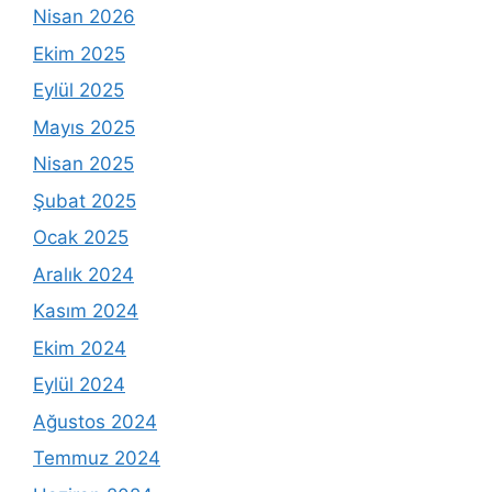
Nisan 2026
Ekim 2025
Eylül 2025
Mayıs 2025
Nisan 2025
Şubat 2025
Ocak 2025
Aralık 2024
Kasım 2024
Ekim 2024
Eylül 2024
Ağustos 2024
Temmuz 2024