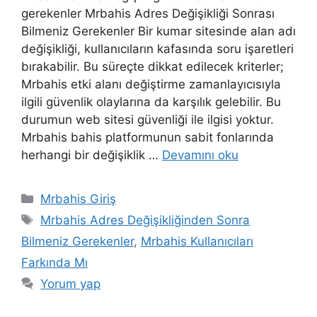
gerekenler Mrbahis Adres Değişikliği Sonrası
Bilmeniz Gerekenler Bir kumar sitesinde alan adı
değişikliği, kullanıcıların kafasında soru işaretleri
bırakabilir. Bu süreçte dikkat edilecek kriterler;
Mrbahis etki alanı değiştirme zamanlayıcısıyla
ilgili güvenlik olaylarına da karşılık gelebilir. Bu
durumun web sitesi güvenliği ile ilgisi yoktur.
Mrbahis bahis platformunun sabit fonlarında
herhangi bir değişiklik …
Devamını oku
Kategoriler
Mrbahis Giriş
Etiketler
Mrbahis Adres Değişikliğinden Sonra
Bilmeniz Gerekenler
,
Mrbahis Kullanıcıları
Farkında Mı
Yorum yap