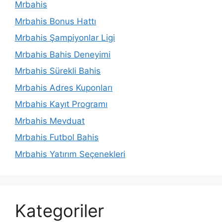
Mrbahis
Mrbahis Bonus Hattı
Mrbahis Şampiyonlar Ligi
Mrbahis Bahis Deneyimi
Mrbahis Sürekli Bahis
Mrbahis Adres Kuponları
Mrbahis Kayıt Programı
Mrbahis Mevduat
Mrbahis Futbol Bahis
Mrbahis Yatırım Seçenekleri
Kategoriler