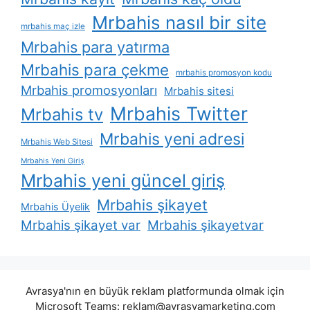
Mrbahis nasıl bir site
mrbahis maç izle
Mrbahis para yatırma
Mrbahis para çekme
mrbahis promosyon kodu
Mrbahis promosyonları
Mrbahis sitesi
Mrbahis Twitter
Mrbahis tv
Mrbahis yeni adresi
Mrbahis Web Sitesi
Mrbahis Yeni Giriş
Mrbahis yeni güncel giriş
Mrbahis şikayet
Mrbahis Üyelik
Mrbahis şikayet var
Mrbahis şikayetvar
Avrasya'nın en büyük reklam platformunda olmak için
Microsoft Teams:
reklam@avrasyamarketing.com