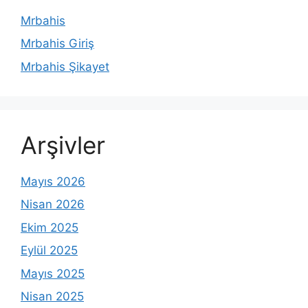
Mrbahis
Mrbahis Giriş
Mrbahis Şikayet
Arşivler
Mayıs 2026
Nisan 2026
Ekim 2025
Eylül 2025
Mayıs 2025
Nisan 2025