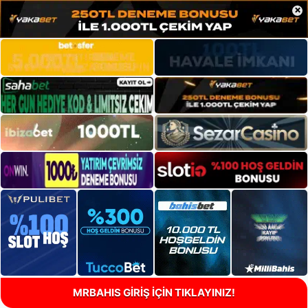
×
MRBAHIS GİRİŞ İÇİN TIKLAYINIZ!