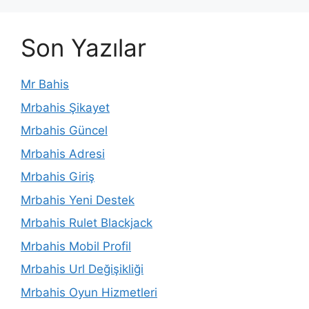
Son Yazılar
Mr Bahis
Mrbahis Şikayet
Mrbahis Güncel
Mrbahis Adresi
Mrbahis Giriş
Mrbahis Yeni Destek
Mrbahis Rulet Blackjack
Mrbahis Mobil Profil
Mrbahis Url Değişikliği
Mrbahis Oyun Hizmetleri