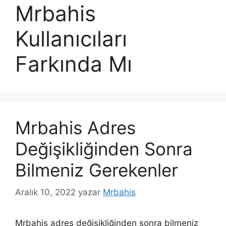
Mrbahis
Kullanıcıları
Farkında Mı
Mrbahis Adres
Değişikliğinden Sonra
Bilmeniz Gerekenler
Aralık 10, 2022
yazar
Mrbahis
Mrbahis adres değişikliğinden sonra bilmeniz